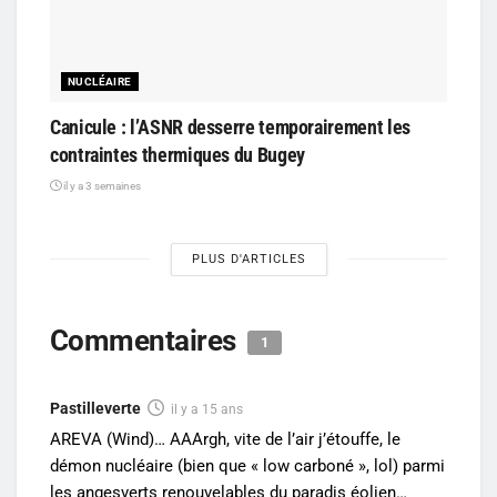
NUCLÉAIRE
Canicule : l’ASNR desserre temporairement les
contraintes thermiques du Bugey
il y a 3 semaines
PLUS D'ARTICLES
Commentaires
1
Pastilleverte
il y a 15 ans
AREVA (Wind)… AAArgh, vite de l’air j’étouffe, le
démon nucléaire (bien que « low carboné », lol) parmi
les angesverts renouvelables du paradis éolien…