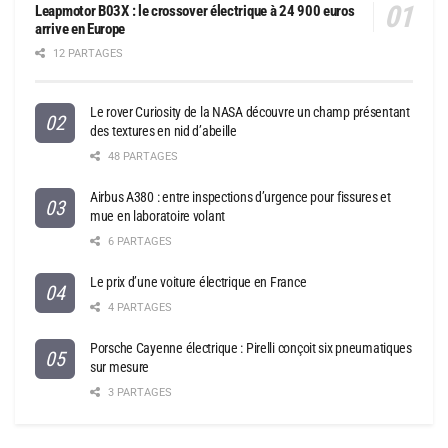
Leapmotor B03X : le crossover électrique à 24 900 euros
arrive en Europe
12 PARTAGES
Le rover Curiosity de la NASA découvre un champ présentant
des textures en nid d’abeille
48 PARTAGES
Airbus A380 : entre inspections d’urgence pour fissures et
mue en laboratoire volant
6 PARTAGES
Le prix d’une voiture électrique en France
4 PARTAGES
Porsche Cayenne électrique : Pirelli conçoit six pneumatiques
sur mesure
3 PARTAGES