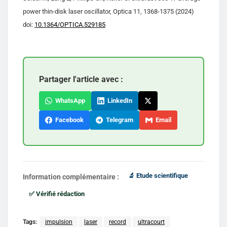
power thin-disk laser oscillator, Optica 11, 1368-1375 (2024)
doi:
10.1364/OPTICA.529185
Partager l'article avec :
WhatsApp
LinkedIn
Facebook
Telegram
Email
🔬 Etude scientifique
Information complémentaire :
✅ Vérifié rédaction
Tags:
impulsion
laser
record
ultracourt