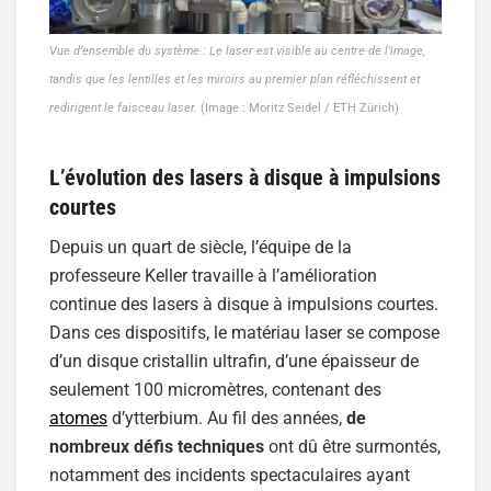
Vue d’ensemble du système : Le laser est visible au centre de l’image,
tandis que les lentilles et les miroirs au premier plan réfléchissent et
redirigent le faisceau laser.
(Image : Moritz Seidel / ETH Zürich)
L’évolution des lasers à disque à impulsions
courtes
Depuis un quart de siècle, l’équipe de la
professeure Keller travaille à l’amélioration
continue des lasers à disque à impulsions courtes.
Dans ces dispositifs, le matériau laser se compose
d’un disque cristallin ultrafin, d’une épaisseur de
seulement 100 micromètres, contenant des
atomes
d’ytterbium. Au fil des années,
de
nombreux défis techniques
ont dû être surmontés,
notamment des incidents spectaculaires ayant