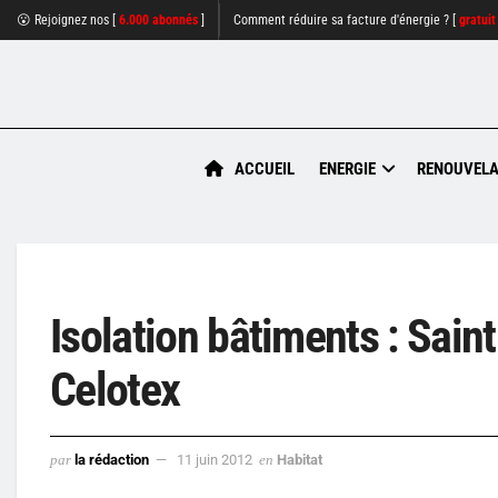
😮 Rejoignez nos [
6.000 abonnés
]
Comment réduire sa facture d'énergie ? [
gratuit
ACCUEIL
ENERGIE
RENOUVELA
Isolation bâtiments : Saint
Celotex
par
la rédaction
11 juin 2012
en
Habitat