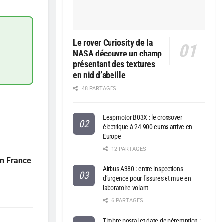
Le rover Curiosity de la
NASA découvre un champ
présentant des textures
en nid d’abeille
48 PARTAGES
Leapmotor B03X : le crossover
électrique à 24 900 euros arrive en
Europe
12 PARTAGES
en France
Airbus A380 : entre inspections
d’urgence pour fissures et mue en
laboratoire volant
6 PARTAGES
Timbre postal et date de péremption :