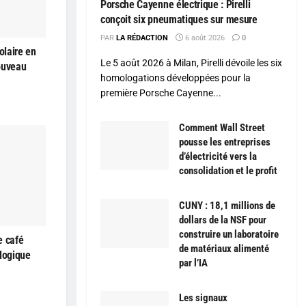
Porsche Cayenne électrique : Pirelli
conçoit six pneumatiques sur mesure
PAR
LA RÉDACTION
6 août 2026
0
olaire en
Le 5 août 2026 à Milan, Pirelli dévoile les six
ouveau
homologations développées pour la
première Porsche Cayenne...
Comment Wall Street
pousse les entreprises
d’électricité vers la
consolidation et le profit
CUNY : 18,1 millions de
dollars de la NSF pour
construire un laboratoire
e café
de matériaux alimenté
ologique
par l’IA
Les signaux