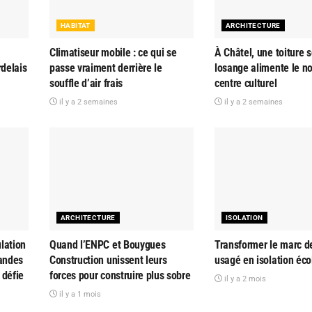
HABITAT
ARCHITECTURE
Climatiseur mobile : ce qui se
À Châtel, une toiture s
rdelais
passe vraiment derrière le
losange alimente le n
souffle d’air frais
centre culturel
il y a 2 semaines
il y a 2 semaines
ARCHITECTURE
ISOLATION
lation
Quand l’ENPC et Bouygues
Transformer le marc d
randes
Construction unissent leurs
usagé en isolation éc
 défie
forces pour construire plus sobre
il y a 2 mois
il y a 1 mois