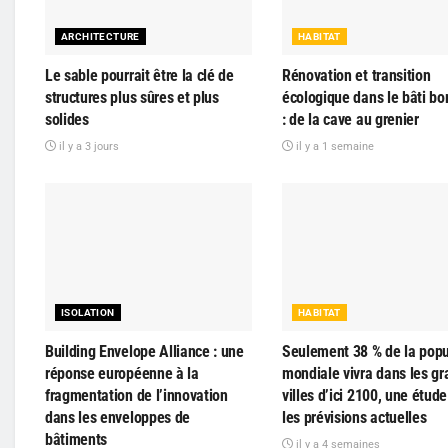
ARCHITECTURE
HABITAT
Le sable pourrait être la clé de
Rénovation et transition
structures plus sûres et plus
écologique dans le bâti bo
solides
: de la cave au grenier
il y a 3 jours
il y a 1 semaine
ISOLATION
HABITAT
Building Envelope Alliance : une
Seulement 38 % de la popu
réponse européenne à la
mondiale vivra dans les g
fragmentation de l’innovation
villes d’ici 2100, une étude
dans les enveloppes de
les prévisions actuelles
bâtiments
il y a 4 semaines