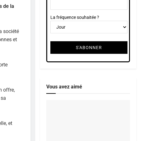
s de la
La fréquence souhaitée ?
a société
onnes et
orte
Vous avez aimé
 offre,
 sa
le, et