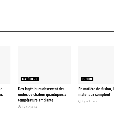
MATÉRIAUX
FUSION
le
Des ingénieurs observent des
En matière de fusion, 
es
ondes de chaleur quantiques à
matériaux comptent
température ambiante
il y a 2 jours
il y a 2 jours