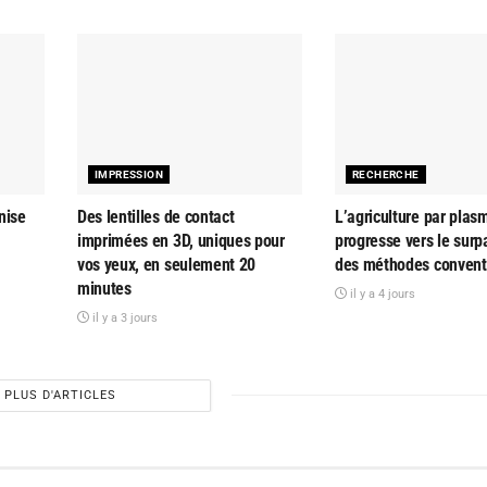
IMPRESSION
RECHERCHE
nise
Des lentilles de contact
L’agriculture par plas
imprimées en 3D, uniques pour
progresse vers le sur
vos yeux, en seulement 20
des méthodes convent
minutes
il y a 4 jours
il y a 3 jours
PLUS D'ARTICLES