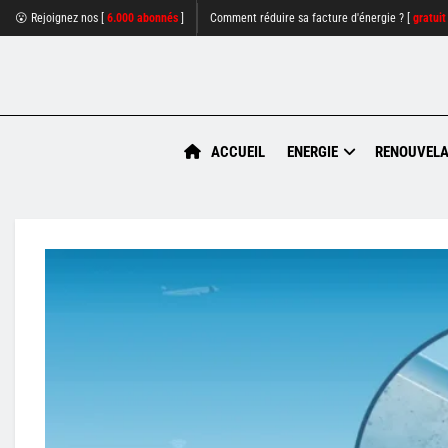
😮 Rejoignez nos [
6.000 abonnés
]
Comment réduire sa facture d'énergie ? [
gratuit
ACCUEIL
ENERGIE
RENOUVELA