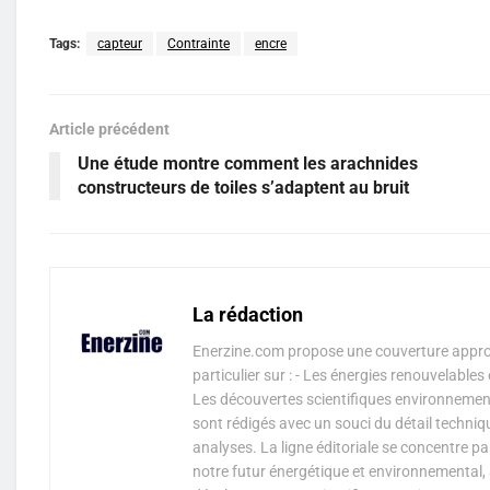
Tags:
capteur
Contrainte
encre
Article précédent
Une étude montre comment les arachnides
constructeurs de toiles s’adaptent au bruit
La rédaction
Enerzine.com propose une couverture approf
particulier sur : - Les énergies renouvelable
Les découvertes scientifiques environnementa
sont rédigés avec un souci du détail techniq
analyses. La ligne éditoriale se concentre p
notre futur énergétique et environnemental, 