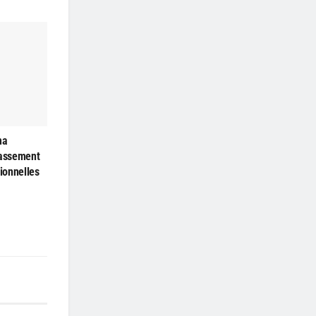
ma
passement
ionnelles