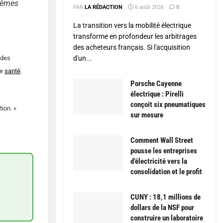
 mêmes
PAR
LA RÉDACTION
6 août 2026
0
La transition vers la mobilité électrique
transforme en profondeur les arbitrages
des acheteurs français. Si l'acquisition
 des
d'un...
de
santé
.
Porsche Cayenne
électrique : Pirelli
conçoit six pneumatiques
tion. »
sur mesure
Comment Wall Street
pousse les entreprises
d’électricité vers la
consolidation et le profit
CUNY : 18,1 millions de
dollars de la NSF pour
construire un laboratoire