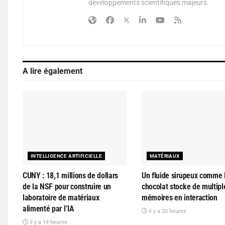
développements scientifiques majeurs.
A lire également
INTELLIGENCE ARTIFICIELLE
MATÉRIAUX
CUNY : 18,1 millions de dollars
Un fluide sirupeux comme 
de la NSF pour construire un
chocolat stocke de multipl
laboratoire de matériaux
mémoires en interaction
alimenté par l’IA
il y a 20 heures
il y a 14 heures