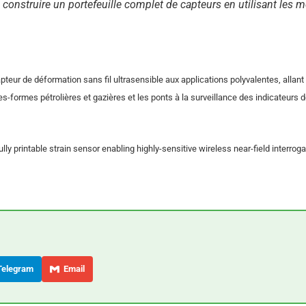
onstruire un portefeuille complet de capteurs en utilisant les
teur de déformation sans fil ultrasensible aux applications polyvalentes, allant
ates-formes pétrolières et gazières et les ponts à la surveillance des indicateurs 
ly printable strain sensor enabling highly-sensitive wireless near-field interroga
elegram
Email