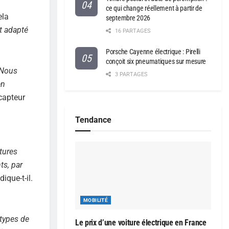
ce qui change réellement à partir de
ela
septembre 2026
at adapté
16 PARTAGES
Porsche Cayenne électrique : Pirelli
conçoit six pneumatiques sur mesure
Nous
3 PARTAGES
en
 capteur
Tendance
ctures
ts, par
dique-t-il.
MOBILITÉ
types de
Le prix d’une voiture électrique en France