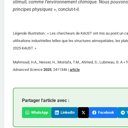
stimuli, comme l’environnement chimique. Nous pouvons c
principes physiques
», conclut-t-il.
Légende illustration : « Les chercheurs de KAUST ont mis au point un cap
utilisations industrielles telles que les structures aérospatiales, les pl
2025 KAUST. »
Mahmoud, H.A., Nesser, H., Mostafa, T.M., Ahmed, S., Lubineau, G. A « ful
Advanced Science
2025
, 2411346 |
article
Partager l'article avec :
WhatsApp
LinkedIn
Facebook
T