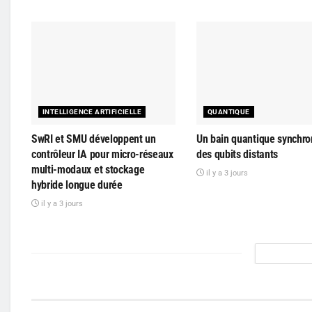
INTELLIGENCE ARTIFICIELLE
QUANTIQUE
SwRI et SMU développent un
Un bain quantique synchro
contrôleur IA pour micro-réseaux
des qubits distants
multi-modaux et stockage
il y a 3 jours
hybride longue durée
il y a 3 jours