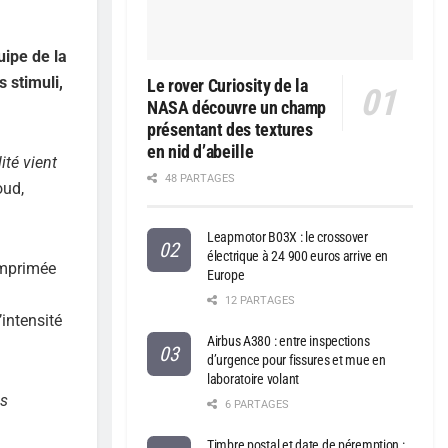
uipe de la
 stimuli,
Le rover Curiosity de la
NASA découvre un champ
présentant des textures
en nid d’abeille
ité vient
48 PARTAGES
oud,
Leapmotor B03X : le crossover
électrique à 24 900 euros arrive en
imprimée
Europe
12 PARTAGES
’intensité
Airbus A380 : entre inspections
d’urgence pour fissures et mue en
laboratoire volant
es
6 PARTAGES
Timbre postal et date de péremption :