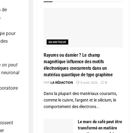
s de
.
gie pour
 des
QUANTIQUE
Rayures ou damier ? Le champ
magnétique influence des motifs
e on peut
électroniques concurrents dans un
u neuronal
matériau quantique de type graphène
PAR
LA RÉDACTION
8 août 2026
0
boratoire
Dans la plupart des matériaux courants,
comme le cuivre, l'argent et le silicium, le
comportement des électrons...
Le marc de café peut être
issent
transformé en matière
er