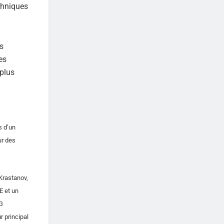
chniques
es
es
 plus
s d’un
ur des
Krastanov,
E et un
DG
r principal