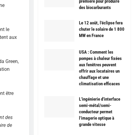
première pour produire
une
des biocarburants
Le 12 août, l’éclipse fera
nt le
chuter le solaire de 1 800
MW en France
tent aux
USA : Comment les
pompes à chaleur fixées
da Green,
aux fenêtres peuvent
ation
offrir aux locataires un
chauffage et une
climatisation efficaces
nt être
L’ingénierie d’interface
semi-métal/semi-
conducteur permet
ent des
l’imagerie optique à
grande vitesse
ire de