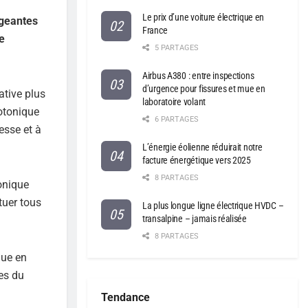
Le prix d’une voiture électrique en
igeantes
France
e
5 PARTAGES
Airbus A380 : entre inspections
d’urgence pour fissures et mue en
ative plus
laboratoire volant
hotonique
6 PARTAGES
esse et à
L’énergie éolienne réduirait notre
facture énergétique vers 2025
8 PARTAGES
onique
tuer tous
La plus longue ligne électrique HVDC –
transalpine – jamais réalisée
8 PARTAGES
que en
es du
Tendance