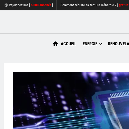
😮 Rejoignez nos [
6.000 abonnés
]
Comment réduire sa facture d'énergie ? [
gratuit
ACCUEIL
ENERGIE
RENOUVELA