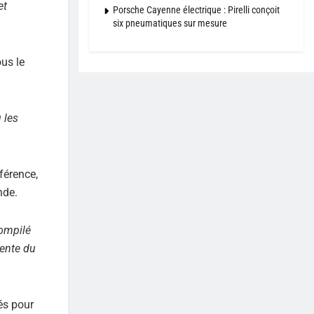
et
Porsche Cayenne électrique : Pirelli conçoit
six pneumatiques sur mesure
us le
 les
férence,
nde.
compilé
rente du
és pour