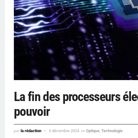
La fin des processeurs éle
pouvoir
par
la rédaction
6 décembre 2024
en
Optique
,
Technologie