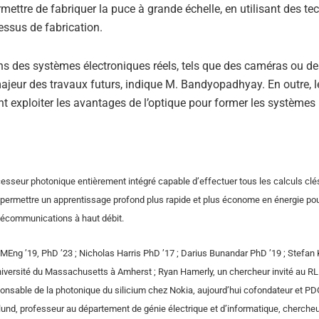
ettre de fabriquer la puce à grande échelle, en utilisant des te
essus de fabrication.
dans des systèmes électroniques réels, tels que des caméras ou d
jeur des travaux futurs, indique M. Bandyopadhyay. En outre, l
t exploiter les avantages de l’optique pour former les systèmes
ocesseur photonique entièrement intégré capable d’effectuer tous les calculs clé
t permettre un apprentissage profond plus rapide et plus économe en énergie po
télécommunications à haut débit.
 MEng ’19, PhD ’23 ; Nicholas Harris PhD ’17 ; Darius Bunandar PhD ’19 ; Stefan 
niversité du Massachusetts à Amherst ; Ryan Hamerly, un chercheur invité au RL
onsable de la photonique du silicium chez Nokia, aujourd’hui cofondateur et P
lund, professeur au département de génie électrique et d’informatique, chercheu