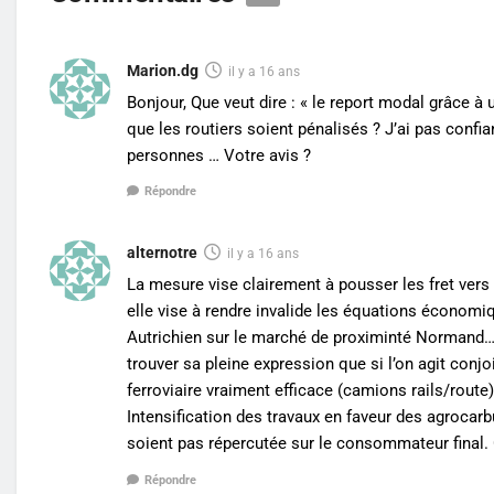
Marion.dg
il y a 16 ans
Bonjour, Que veut dire : « le report modal grâce 
que les routiers soient pénalisés ? J’ai pas confia
personnes … Votre avis ?
Répondre
alternotre
il y a 16 ans
La mesure vise clairement à pousser les fret vers
elle vise à rendre invalide les équations économi
Autrichien sur le marché de proximinté Normand… 
trouver sa pleine expression que si l’on agit conj
ferroviaire vraiment efficace (camions rails/rout
Intensification des travaux en faveur des agrocarb
soient pas répercutée sur le consommateur final.
Répondre