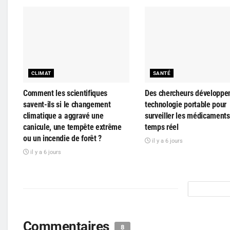
CLIMAT
SANTÉ
Comment les scientifiques
Des chercheurs développe
savent-ils si le changement
technologie portable pour
climatique a aggravé une
surveiller les médicaments
canicule, une tempête extrême
temps réel
ou un incendie de forêt ?
il y a 6 jours
il y a 6 jours
Commentaires
8