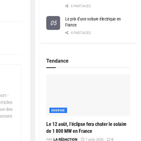
6 PARTAGES
Le prix d’une voiture électrique en
France
4 PARTAGES
Tendance
ort -
rticles
que des
ENERGIE
çonnent
Le 12 août, l’éclipse fera chuter le solaire
de 1 800 MW en France
PAR
LA RÉDACTION
7 août 2026
0