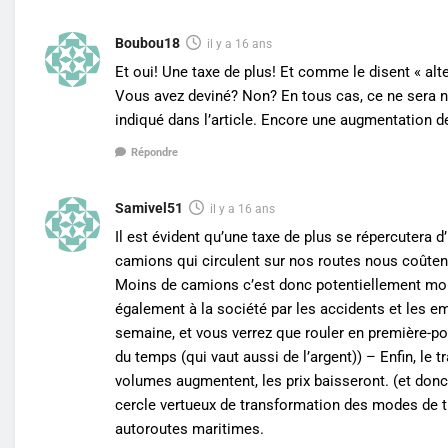
Boubou18
il y a 16 ans
Et oui! Une taxe de plus! Et comme le disent « alte
Vous avez deviné? Non? En tous cas, ce ne sera ni
indiqué dans l’article. Encore une augmentation 
Répondre
Samivel51
il y a 16 ans
Il est évident qu’une taxe de plus se répercutera
camions qui circulent sur nos routes nous coûtent d
Moins de camions c’est donc potentiellement moin
également à la société par les accidents et les e
semaine, et vous verrez que rouler en première-p
du temps (qui vaut aussi de l’argent)) – Enfin, le t
volumes augmentent, les prix baisseront. (et donc
cercle vertueux de transformation des modes de tr
autoroutes maritimes.