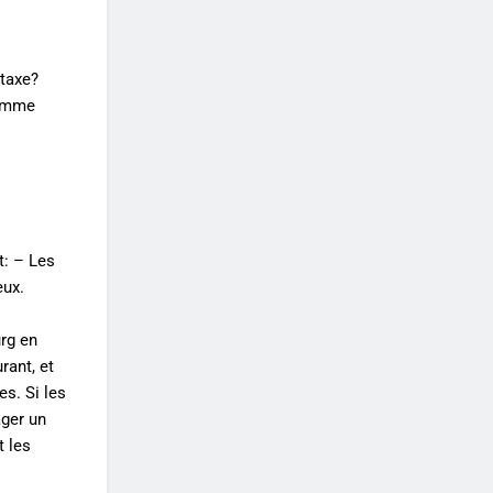
 taxe?
comme
t: – Les
eux.
urg en
rant, et
es. Si les
ager un
t les