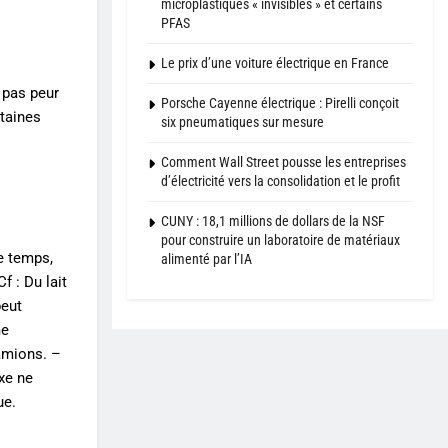
microplastiques « invisibles » et certains
PFAS
Le prix d’une voiture électrique en France
 pas peur
Porsche Cayenne électrique : Pirelli conçoit
rtaines
six pneumatiques sur mesure
Comment Wall Street pousse les entreprises
d’électricité vers la consolidation et le profit
CUNY : 18,1 millions de dollars de la NSF
pour construire un laboratoire de matériaux
e temps,
alimenté par l’IA
f : Du lait
peut
me
camions. –
xe ne
ue.