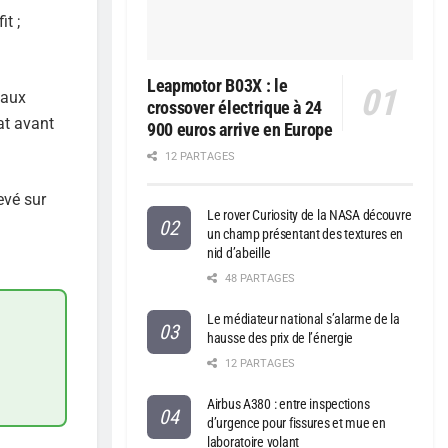
t ;
Leapmotor B03X : le
 aux
crossover électrique à 24
at avant
900 euros arrive en Europe
12 PARTAGES
evé sur
Le rover Curiosity de la NASA découvre
un champ présentant des textures en
nid d’abeille
48 PARTAGES
Le médiateur national s’alarme de la
hausse des prix de l’énergie
12 PARTAGES
Airbus A380 : entre inspections
d’urgence pour fissures et mue en
laboratoire volant