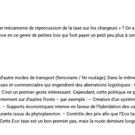
à un mécanisme de répercussion de la taxe sur les chargeurs » ? On a
nce en ce genre de petites lois qui font payer un petit peu plus à ce
 d’autre modes de transport (ferroviaire / fer routage); Dans le mêm
ques et commerciales qui engendrent des aberrations logistiques : C
C’est un premier geste intéressant. Cependant, cette politique ne 
ointement sur d’autres fronts – par exemple : – Création d’un systè
e). – Supports économiques intense en faveur de l’hybridation des 
urants issus du phytoplancton. – Contrôle des prix afin que l’Eco ta
 Cette Eco taxe est un bon premier pas, mais la route demeure long