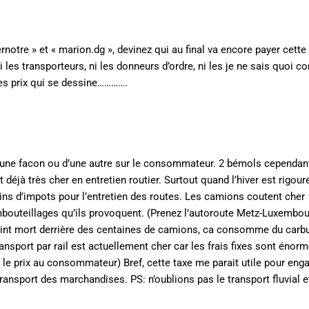
rnotre » et « marion.dg », devinez qui au final va encore payer cette
 les transporteurs, ni les donneurs d’ordre, ni les je ne sais quoi 
des prix qui se dessine………….
 d’une facon ou d’une autre sur le consommateur. 2 bémols cependan
éjà très cher en entretien routier. Surtout quand l’hiver est rigour
s d’impots pour l’entretien des routes. Les camions coutent cher
mbouteillages qu’ils provoquent. (Prenez l’autoroute Metz-Luxembo
oint mort derrière des centaines de camions, ca consomme du carbu
ransport par rail est actuellement cher car les frais fixes sont énorm
 le prix au consommateur) Bref, cette taxe me parait utile pour eng
ansport des marchandises. PS: n’oublions pas le transport fluvial e