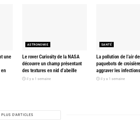
ASTRONOMIE
SANTÉ
nt une
Le rover Curiosity de la NASA
La pollution de l’air de
découvre un champ présentant
paquebots de croisière
 en
des textures en nid d’abeille
aggraver les infections
il y a 1 semaine
il y a 1 semaine
PLUS D'ARTICLES