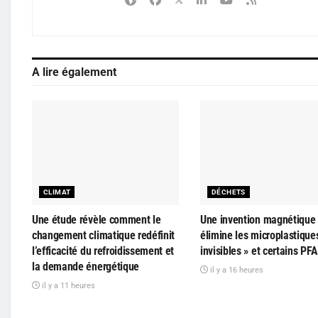
A lire également
CLIMAT
DÉCHETS
Une étude révèle comment le
Une invention magnétique
changement climatique redéfinit
élimine les microplastique
l’efficacité du refroidissement et
invisibles » et certains PF
la demande énergétique
il y a 16 heures
il y a 11 heures