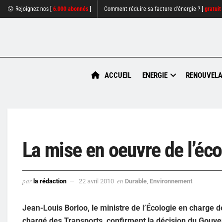
😮 Rejoignez nos [
6.000 abonnés
]
Comment réduire sa facture d'énergie ? [
gratuit
ACCUEIL
ENERGIE
RENOUVELA
La mise en oeuvre de l’éc
par
la rédaction
22 avril 2010
en
Durable
,
Environnement
Jean-Louis Borloo, le ministre de l’Écologie en charge 
chargé des Transports, confirment la décision du Gouve