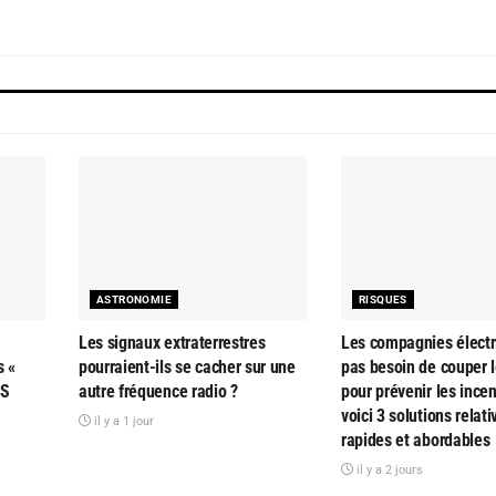
ASTRONOMIE
RISQUES
Les signaux extraterrestres
Les compagnies électr
s «
pourraient-ils se cacher sur une
pas besoin de couper l
AS
autre fréquence radio ?
pour prévenir les ince
voici 3 solutions relat
il y a 1 jour
rapides et abordables
il y a 2 jours