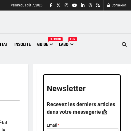
vendredi, août 7, 2026
Connexion
ELECTRO
FUN
ITAT
INSOLITE
GUIDE
LABO
Newsletter
Recevez les derniers articles
dans votre messagerie 📩
État
Email
 le