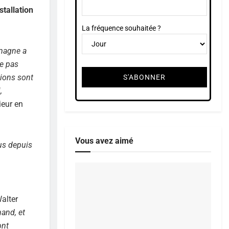
tallation
La fréquence souhaitée ?
emagne a
re pas
tions sont
,
ieur en
Vous avez aimé
lus depuis
Walter
mand, et
ont