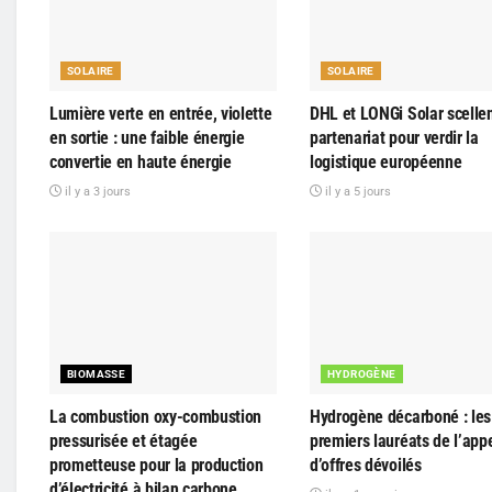
SOLAIRE
SOLAIRE
Lumière verte en entrée, violette
DHL et LONGi Solar scelle
en sortie : une faible énergie
partenariat pour verdir la
convertie en haute énergie
logistique européenne
il y a 3 jours
il y a 5 jours
BIOMASSE
HYDROGÈNE
La combustion oxy-combustion
Hydrogène décarboné : les 
pressurisée et étagée
premiers lauréats de l’app
prometteuse pour la production
d’offres dévoilés
d’électricité à bilan carbone