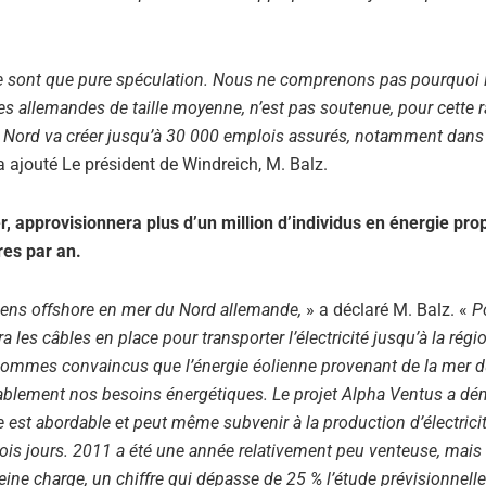
ne sont que pure spéculation. Nous ne comprenons pas pourquoi l
ses allemandes de taille moyenne, n’est pas soutenue, pour cette r
u Nord va créer jusqu’à 30 000 emplois assurés, notamment dans
a ajouté Le président de Windreich, M. Balz.
, approvisionnera plus d’un million d’individus en énergie pro
res par an.
liens offshore en mer du Nord allemande,
» a déclaré M. Balz. «
Po
 les câbles en place pour transporter l’électricité jusqu’à la régi
 sommes convaincus que l’énergie éolienne provenant de la mer 
urablement nos besoins énergétiques. Le projet Alpha Ventus a d
e est abordable et peut même subvenir à la production d’électrici
e trois jours. 2011 a été une année relativement peu venteuse, mais
ne charge, un chiffre qui dépasse de 25 % l’étude prévisionnelle