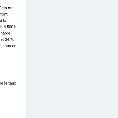
 Cela me
n’ont
i la
de 4 500 h
charge
 et 34 %.
où nous en
e le taux