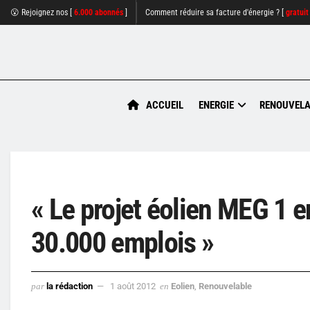
😮 Rejoignez nos [
6.000 abonnés
]
Comment réduire sa facture d'énergie ? [
gratuit
ACCUEIL
ENERGIE
RENOUVELA
« Le projet éolien MEG 1 e
30.000 emplois »
par
la rédaction
1 août 2012
en
Eolien
,
Renouvelable