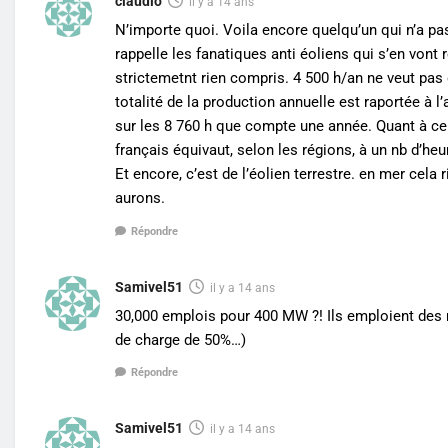
claudio
il y a 14 ans
N’importe quoi. Voila encore quelqu’un qui n’a pas
rappelle les fanatiques anti éoliens qui s’en vont 
strictemetnt rien compris. 4 500 h/an ne veut pas 
totalité de la production annuelle est raportée à l’
sur les 8 760 h que compte une année. Quant à ce 
français équivaut, selon les régions, à un nb d’heu
Et encore, c’est de l’éolien terrestre. en mer cel
aurons.
Répondre
Samivel51
il y a 14 ans
30,000 emplois pour 400 MW ?! Ils emploient des m
de charge de 50%…)
Répondre
Samivel51
il y a 14 ans