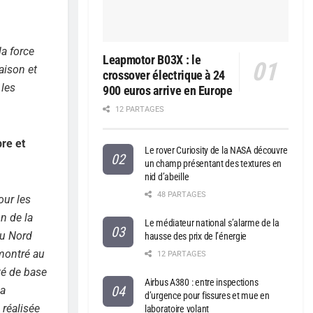
a force
Leapmotor B03X : le
aison et
crossover électrique à 24
 les
900 euros arrive en Europe
12 PARTAGES
pre et
Le rover Curiosity de la NASA découvre
un champ présentant des textures en
nid d’abeille
48 PARTAGES
ur les
on de la
Le médiateur national s’alarme de la
du Nord
hausse des prix de l’énergie
émontré au
12 PARTAGES
té de base
Airbus A380 : entre inspections
 a
d’urgence pour fissures et mue en
 réalisée
laboratoire volant