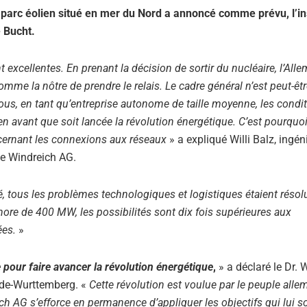
 parc éolien situé en mer du Nord a annoncé comme prévu, l’ins
e Bucht.
 excellentes. En prenant la décision de sortir du nucléaire, l’All
omme la nôtre de prendre le relais. Le cadre général n’est peut-êt
ous, en tant qu’entreprise autonome de taille moyenne, les condi
en avant que soit lancée la révolution énergétique. C’est pourquoi
oncernant les connexions aux réseaux
» a expliqué Willi Balz, ingén
de Windreich AG.
é, tous les problèmes technologiques et logistiques étaient réso
hore de 400 MW, les possibilités sont dix fois supérieures aux
ées.
»
 pour faire avancer la révolution énergétique
,
» a déclaré le Dr. 
ade-Wurttemberg. «
Cette révolution est voulue par le peuple alle
ich AG s’efforce en permanence d’appliquer les objectifs qui lui s