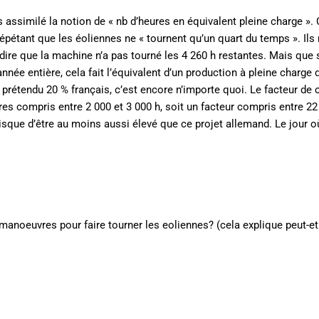
 assimilé la notion de « nb d’heures en équivalent pleine charge ».
répétant que les éoliennes ne « tournent qu’un quart du temps ». Ils 
dire que la machine n’a pas tourné les 4 260 h restantes. Mais que s
année entière, cela fait l’équivalent d’un production à pleine charge 
prétendu 20 % français, c’est encore n’importe quoi. Le facteur de 
res compris entre 2 000 et 3 000 h, soit un facteur compris entre 22
a risque d’être au moins aussi élevé que ce projet allemand. Le jour 
anoeuvres pour faire tourner les eoliennes? (cela explique peut-etr