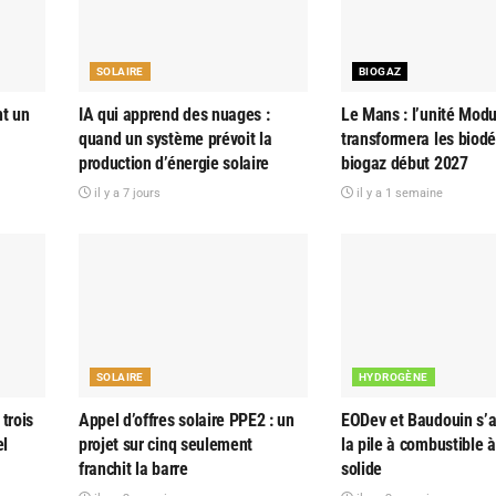
SOLAIRE
BIOGAZ
nt un
IA qui apprend des nuages :
Le Mans : l’unité Modu
quand un système prévoit la
transformera les biod
production d’énergie solaire
biogaz début 2027
il y a 7 jours
il y a 1 semaine
SOLAIRE
HYDROGÈNE
trois
Appel d’offres solaire PPE2 : un
EODev et Baudouin s’al
el
projet sur cinq seulement
la pile à combustible 
franchit la barre
solide