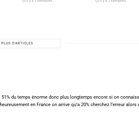
il y a 2 semaines
il y a 2 semaines
PLUS D'ARTICLES
t 51% du temps énorme donc plus longtemps encore si on connaissi
heureusement en France on arrive qu’a 20% cherchez l’erreur alors q