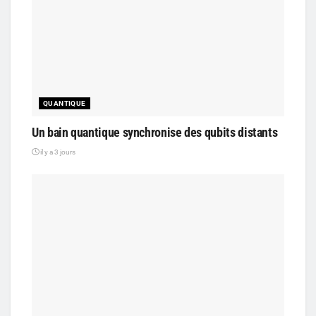
QUANTIQUE
Un bain quantique synchronise des qubits distants
il y a 3 jours