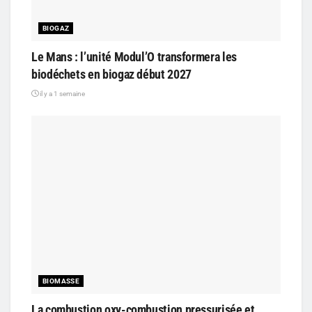
BIOGAZ
Le Mans : l’unité Modul’O transformera les
biodéchets en biogaz début 2027
il y a 1 semaine
BIOMASSE
La combustion oxy-combustion pressurisée et