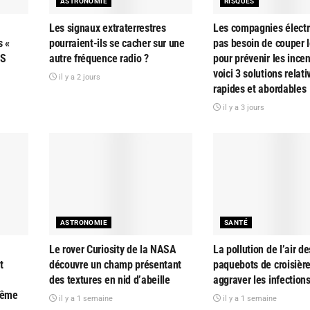
ASTRONOMIE
RISQUES
Les signaux extraterrestres
Les compagnies électr
s «
pourraient-ils se cacher sur une
pas besoin de couper l
AS
autre fréquence radio ?
pour prévenir les ince
voici 3 solutions relat
il y a 2 jours
rapides et abordables
il y a 3 jours
ASTRONOMIE
SANTÉ
Le rover Curiosity de la NASA
La pollution de l’air de
t
découvre un champ présentant
paquebots de croisière
des textures en nid d’abeille
aggraver les infections
rême
il y a 1 semaine
il y a 1 semaine