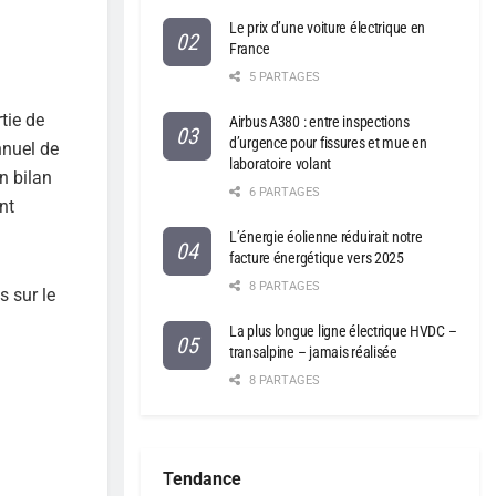
Le prix d’une voiture électrique en
France
5 PARTAGES
tie de
Airbus A380 : entre inspections
d’urgence pour fissures et mue en
nnuel de
laboratoire volant
n bilan
6 PARTAGES
nt
L’énergie éolienne réduirait notre
facture énergétique vers 2025
8 PARTAGES
s sur le
La plus longue ligne électrique HVDC –
transalpine – jamais réalisée
8 PARTAGES
Tendance