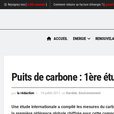
😮 Rejoignez nos [
6.000 abonnés
]
Comment réduire sa facture d'énergie ? [
gratuit
ACCUEIL
ENERGIE
RENOUVELA
Puits de carbone : 1ère étu
par
la rédaction
19 juillet 2011
en
Durable
,
Environnement
Une étude internationale a compilé les mesures du carbon
la première référence globale chiffrée pour cette comp