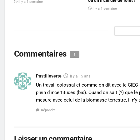
ou un incendie de forêt ?
il y a 1 semaine
il y a 1 semaine
Commentaires
1
Pastilleverte
il y a 15 ans
Un travail colossal et comme on dit avec le GIEC 
plein d’incertitudes (bis). Quand on sait (?) que 
mesure avec celui de la biomasse terrestre, il n’y
Répondre
Laisser un commentaire