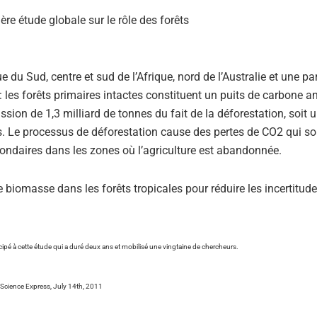
du Sud, centre et sud de l’Afrique, nord de l’Australie et une par
 : les forêts primaires intactes constituent un puits de carbone a
sion de 1,3 milliard de tonnes du fait de la déforestation, soit u
s. Le processus de déforestation cause des pertes de CO2 qui so
condaires dans les zones où l’agriculture est abandonnée.
 biomasse dans les forêts tropicales pour réduire les incertitude
cipé à cette étude qui a duré deux ans et mobilisé une vingtaine de chercheurs.
n Science Express, July 14th, 2011