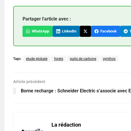
Partager l'article avec :
WhatsApp
LinkedIn
Facebook
T
Tags:
etude globale
forets
puits de carbone
synthos
Article précédent
Borne recharge : Schneider Electric s’associe avec
La rédaction