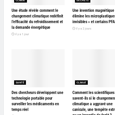
CLIMAT
DÉCHETS
Une étude révèle comment le
Une invention magnétique
changement climatique redéfinit
élimine les microplastique
l’efficacité du refroidissement et
invisibles » et certains PF
la demande énergétique
il y a 2 jours
il y a 1 jour
SANTÉ
CLIMAT
Des chercheurs développent une
Comment les scientifiques
technologie portable pour
savent-ils si le changemen
surveiller les médicaments en
climatique a aggravé une
temps réel
canicule, une tempête ext