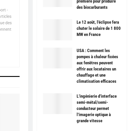
première pour produire
des biocarburants
ort -
rticles
Le 12 août, l’éclipse fera
que des
chuter le solaire de 1 800
çonnent
MW en France
USA : Comment les
pompes à chaleur fixées
aux fenêtres peuvent
offrir aux locataires un
chauffage et une
climatisation efficaces
L’ingénierie d’interface
semi-métal/semi-
conducteur permet
l’imagerie optique à
grande vitesse