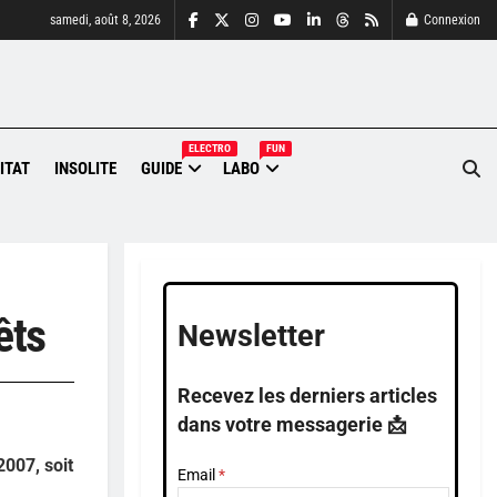
samedi, août 8, 2026
Connexion
ELECTRO
FUN
ITAT
INSOLITE
GUIDE
LABO
êts
Newsletter
Recevez les derniers articles
dans votre messagerie 📩
2007, soit
Email