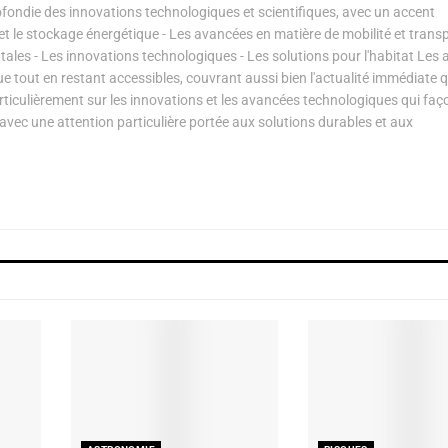
ondie des innovations technologiques et scientifiques, avec un accent
s et le stockage énergétique - Les avancées en matière de mobilité et transp
les - Les innovations technologiques - Les solutions pour l'habitat Les a
ue tout en restant accessibles, couvrant aussi bien l'actualité immédiate 
articulièrement sur les innovations et les avancées technologiques qui fa
avec une attention particulière portée aux solutions durables et aux