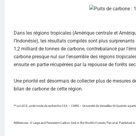
Dans les régions tropicales (Amérique centrale et Amérique 
l’Indonésie), les résultats compilés sont plus surprenants
1,2 milliard de tonnes de carbone, contrebalancé par l’émis
carbone presque nul sur l’ensemble des régions tropicale
ensuite en partie récupérées par la repousse de forêts se
Une priorité est désormais de collecter plus de mesures de
bilan de carbone de cette région.
** Le LSCE, unité mixte de recherche CEA – CNRS – Université de Versailles-St-Quentin a parti
Références : A Large and Persistent Carbon Sink in the World’s Forests, Pan et al. Published i