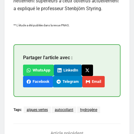
nettement supérieurs à ceux obtenus actuellement
"
a expliqué le professeur Stenbjörn Styring.
** L’étude a été publiée dans la revue PNAS.
Partager l'article avec :
WhatsApp
LinkedIn
Facebook
Telegram
Email
Tags:
algues vertes
autocollant
hydrogène
Article précédent