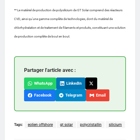
** Le matériel de production de polysilicium de GT Solar comprend des réacteurs
CVD, ainsi qu’une gamme complète de technologies, dont du matériel de
chlorhydratation et de traitement de filaments et produits, constituant une solution
de production complète de bout en bout.
Partager l'article avec :
WhatsApp
LinkedIn
Facebook
Telegram
Email
Tags:
eolien offshore
gt solar
polycristallin
silicium