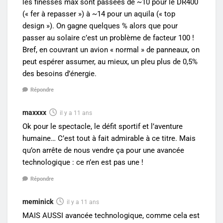
les finesses max sont passées de ~10 pour le DR400
(« fer à repasser ») à ~14 pour un aquila (« top
design »). On gagne quelques % alors que pour
passer au solaire c’est un problème de facteur 100 !
Bref, en couvrant un avion « normal » de panneaux, on
peut espérer assumer, au mieux, un pleu plus de 0,5%
des besoins d’énergie.
Répondre
maxxxx
il y a 11 ans
Ok pour le spectacle, le défit sportif et l’aventure
humaine… C’est tout à fait admirable à ce titre. Mais
qu’on arrête de nous vendre ça pour une avancée
technologique : ce n’en est pas une !
Répondre
meminick
il y a 11 ans
MAIS AUSSI avancée technologique, comme cela est