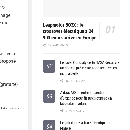
 22
inage.
e du
Leapmotor B03X : le
crossover électrique à 24
900 euros arrive en Europe
12 PARTAGES
e liée à
 proposé
Le rover Curiosity de la NASA découvre
un champ présentant des textures en
nid d’abeille
48 PARTAGES
gratuite)
Airbus A380 : entre inspections
d’urgence pour fissures et mue en
laboratoire volant
ôt allant jusqu’à
6 PARTAGES
Le prix d’une voiture électrique en
France