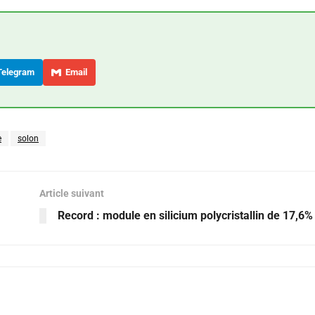
elegram
Email
e
solon
Article suivant
Record : module en silicium polycristallin de 17,6%