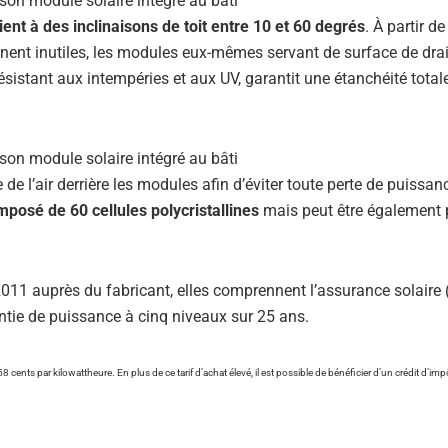
t à des inclinaisons de toit entre 10 et 60 degrés
. À partir de
nent inutiles, les modules eux-mêmes servant de surface de dra
ésistant aux intempéries et aux UV, garantit une étanchéité total
e l’air derrière les modules afin d’éviter toute perte de puissanc
posé de 60 cellules polycristallines
mais peut être également
2011 auprès du fabricant, elles comprennent l’assurance solaire (
ntie de puissance à cinq niveaux sur 25 ans.
58 cents par kilowattheure. En plus de ce tarif d’achat élevé, il est possible de bénéficier d’un crédit d’imp