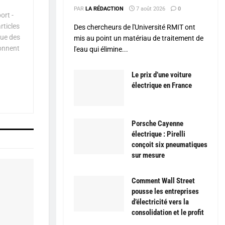
PAR
LA RÉDACTION
7 août 2026
0
ort -
rticles
Des chercheurs de l'Université RMIT ont
que des
mis au point un matériau de traitement de
çonnent
l'eau qui élimine...
Le prix d’une voiture
électrique en France
Porsche Cayenne
électrique : Pirelli
conçoit six pneumatiques
sur mesure
Comment Wall Street
pousse les entreprises
d’électricité vers la
consolidation et le profit