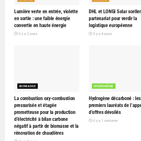
Lumière verte en entrée, violette
DHL et LONGi Solar scelle
en sortie : une faible énergie
partenariat pour verdir la
convertie en haute énergie
logistique européenne
il y a 2 jours
il y a 4 jours
BIOMASSE
HYDROGÈNE
La combustion oxy-combustion
Hydrogène décarboné : les 
pressurisée et étagée
premiers lauréats de l’app
prometteuse pour la production
d’offres dévoilés
d’électricité à bilan carbone
il y a 1 semaine
négatif à partir de biomasse et la
rénovation de chaudières