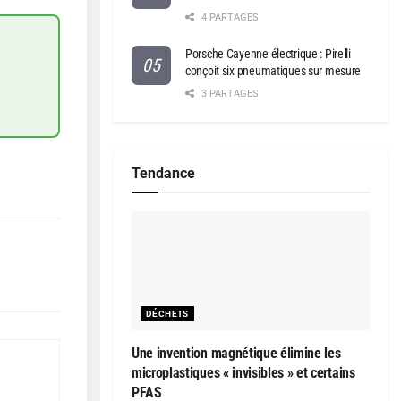
4 PARTAGES
Porsche Cayenne électrique : Pirelli
conçoit six pneumatiques sur mesure
3 PARTAGES
Tendance
DÉCHETS
Une invention magnétique élimine les
microplastiques « invisibles » et certains
PFAS