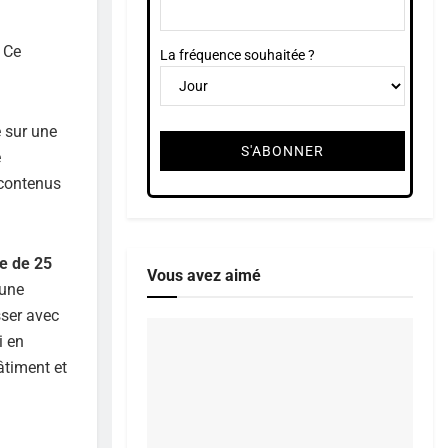
 Ce
La fréquence souhaitée ?
 sur une
e
 contenus
ce de 25
Vous avez aimé
’une
sser avec
i en
âtiment et