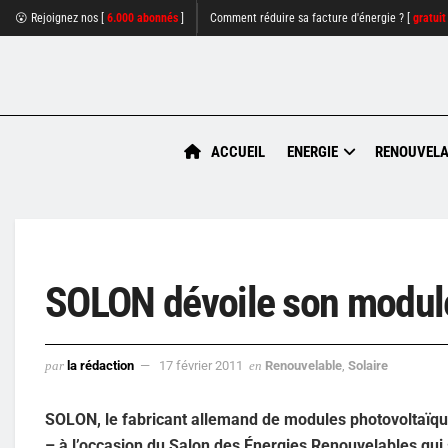
😮 Rejoignez nos [
6.000 abonnés
]
Comment réduire sa facture d'énergie ? [
gratuit
ACCUEIL
ENERGIE
RENOUVELA
SOLON dévoile son module 
par
la rédaction
17 février 2011
en
Renouvelable
,
Solaire
SOLON, le fabricant allemand de modules photovoltaïqu
– à l’occasion du Salon des Énergies Renouvelables qui 