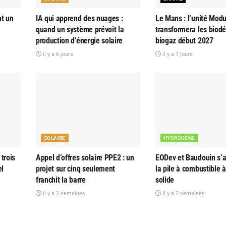
nt un
IA qui apprend des nuages :
Le Mans : l’unité Modu
quand un système prévoit la
transformera les biod
production d’énergie solaire
biogaz début 2027
il y a 6 jours
il y a 7 jours
SOLAIRE
HYDROGÈNE
trois
Appel d’offres solaire PPE2 : un
EODev et Baudouin s’al
el
projet sur cinq seulement
la pile à combustible 
franchit la barre
solide
il y a 2 semaines
il y a 2 semaines