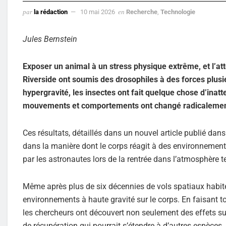
par
la rédaction
10 mai 2026
en
Recherche
,
Technologie
Jules Bernstein
Exposer un animal à un stress physique extrême, et l’atte
Riverside ont soumis des drosophiles à des forces plusie
hypergravité, les insectes ont fait quelque chose d’inat
mouvements et comportements ont changé radicalement, 
Ces résultats, détaillés dans un nouvel article publié dans
dans la manière dont le corps réagit à des environnement
par les astronautes lors de la rentrée dans l’atmosphère te
Même après plus de six décennies de vols spatiaux habit
environnements à haute gravité sur le corps. En faisant 
les chercheurs ont découvert non seulement des effets s
de récupération qui pourrait s’étendre à d’autres espèces.