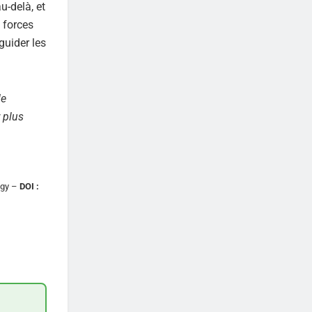
u-delà, et
 forces
guider les
de
 plus
ogy –
DOI :