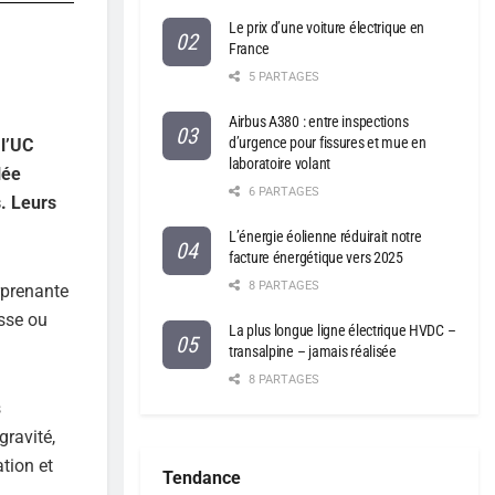
Le prix d’une voiture électrique en
France
5 PARTAGES
Airbus A380 : entre inspections
d’urgence pour fissures et mue en
 l’UC
laboratoire volant
lée
6 PARTAGES
s. Leurs
L’énergie éolienne réduirait notre
facture énergétique vers 2025
8 PARTAGES
rprenante
asse ou
La plus longue ligne électrique HVDC –
transalpine – jamais réalisée
8 PARTAGES
s
gravité,
tion et
Tendance