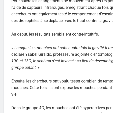
Pour suivre les changements de mouvement après l’expositio
l’aide de capteurs infrarouges, enregistrant chaque fois qu
chercheurs ont également testé le comportement d’escalad
des drosophiles à se déplacer vers le haut contre la gravit
Au début, les résultats semblaient contre-intuitifs.
«
Lorsque les mouches ont subi quatre fois la gravité terr
déclaré Ysabel Giraldo, professeure adjointe d’entomologie
10G et 13G, le schéma s’est inversé : au lieu de devenir h
grimpé autant.
»
Ensuite, les chercheurs ont voulu tester combien de temps
mouches. Cette fois, ils ont exposé les mouches pendant 2
vie.
Dans le groupe 4G, les mouches ont été hyperactives penda