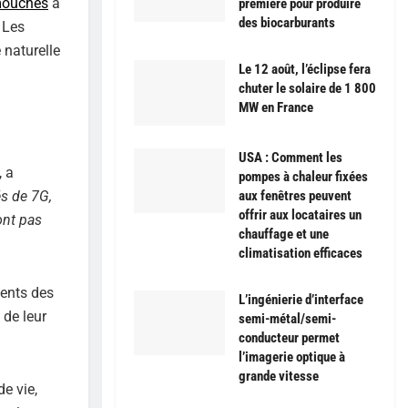
ouches
à
première pour produire
des biocarburants
 Les
 naturelle
Le 12 août, l’éclipse fera
chuter le solaire de 1 800
MW en France
USA : Comment les
, a
pompes à chaleur fixées
aux fenêtres peuvent
és de 7G,
offrir aux locataires un
ont pas
chauffage et une
climatisation efficaces
ments des
L’ingénierie d’interface
 de leur
semi-métal/semi-
conducteur permet
l’imagerie optique à
grande vitesse
e vie,