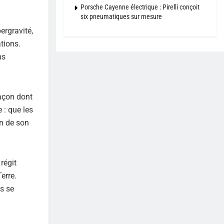
Porsche Cayenne électrique : Pirelli conçoit
six pneumatiques sur mesure
ergravité,
ations.
ns
façon dont
 : que les
in de son
régit
erre.
ls se