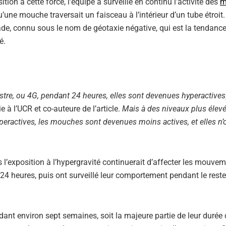
n à cette force, l’équipe a surveillé en continu l’activité des
m
’une mouche traversait un faisceau à l’intérieur d’un tube étroit.
e, connu sous le nom de géotaxie négative, qui est la tendance
é.
estre, ou 4G, pendant 24 heures, elles sont devenues hyperactives
 à l’UCR et co-auteure de l’article.
Mais à des niveaux plus élev
yperactives, les mouches sont devenues moins actives, et elles n’
 l’exposition à l’hypergravité continuerait d’affecter les mouve
4 heures, puis ont surveillé leur comportement pendant le reste
nt environ sept semaines, soit la majeure partie de leur durée d