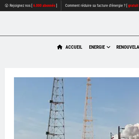
😮 Rejoignez nos [
6.000 abonnés
]
Comment réduire sa facture d'énergie ? [
gratuit
ACCUEIL
ENERGIE
RENOUVELA