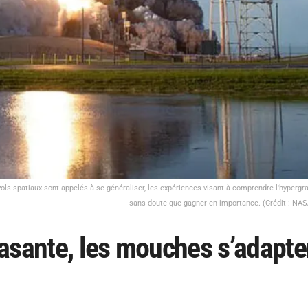
ols spatiaux sont appelés à se généraliser, les expériences visant à comprendre l'hypergra
sans doute que gagner en importance. (Crédit : NASA
asante, les mouches s’adapte