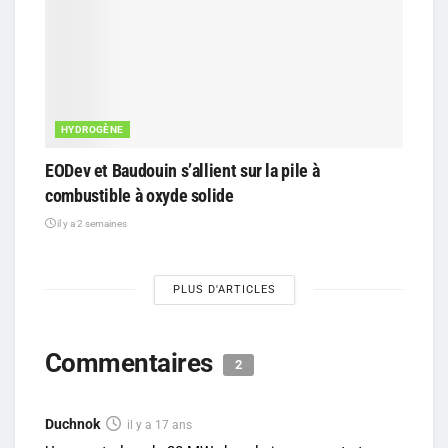
HYDROGÈNE
EODev et Baudouin s’allient sur la pile à
combustible à oxyde solide
il y a 2 semaines
PLUS D'ARTICLES
Commentaires
2
Duchnok
il y a 17 ans