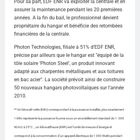
Pour sa part, EDF ENR va exploiter la centrale et en
assurer la maintenance pendant les 20 premières
années. A la fin du bail, le professionnel devient
propriétaire du hangar et bénéficie des retombées
financières de la centrale.
Photon Technologies, filiale à 51% d’EDF ENR,
précise par ailleurs que le hangar est "équipé de la
tôle solaire ‘Photon Steel’, un produit innovant
adapté aux charpentes métalliques et aux toitures
en bac acier". La société prévoit ainsi de construire
50 nouveaux hangars photovoltaïques sur l’année
2010.
** Un kilowatt-crête (kWc) correspondant à la puissance installée, plus exactement
1 kWc représente la puissance fournie sous un ensoleillement standard de 1. 000
W/m2 à 25°C. ; un kilowattheure (kWh) est l’unité de mesure d’énergie et
correspond à la consommation d’un appareil électrique de 1 000 Watts pendant