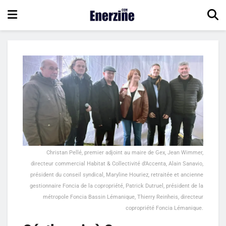
Christan Pellé, premier adjoint au maire de Gex, Jean Wimmer,
directeur commercial Habitat & Collectivité d’Accenta, Alain Sanavio,
président du conseil syndical, Maryline Houriez, retraitée et ancienne
gestionnaire Foncia de la copropriété, Patrick Dutruel, président de la
métropole Foncia Bassin Lémanique, Thierry Reinheis, directeur
copropriété Foncia Lémanique.