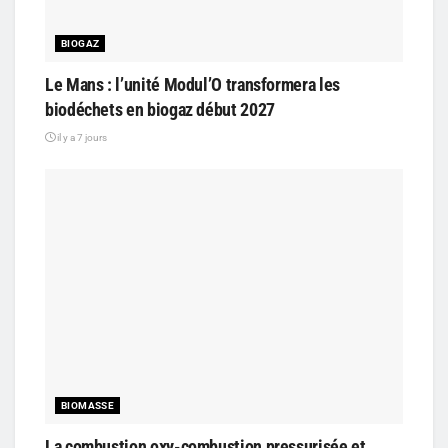
BIOGAZ
Le Mans : l’unité Modul’O transformera les
biodéchets en biogaz début 2027
il y a 7 jours
BIOMASSE
La combustion oxy-combustion pressurisée et