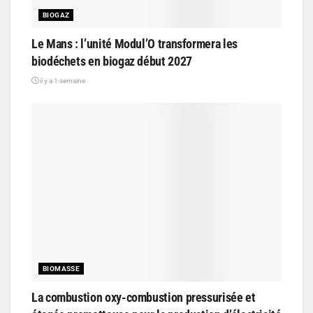
BIOGAZ
Le Mans : l’unité Modul’O transformera les
biodéchets en biogaz début 2027
il y a 1 semaine
BIOMASSE
La combustion oxy-combustion pressurisée et