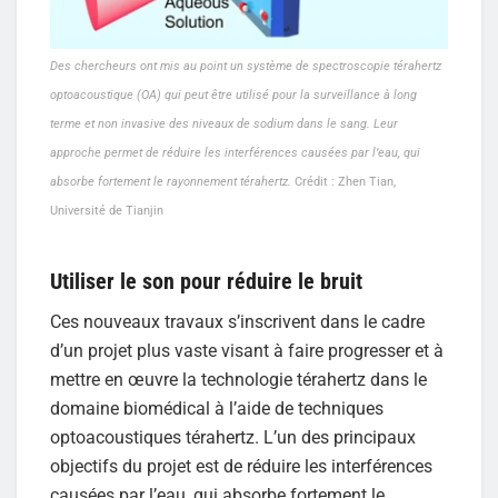
Des chercheurs ont mis au point un système de spectroscopie térahertz
optoacoustique (OA) qui peut être utilisé pour la surveillance à long
terme et non invasive des niveaux de sodium dans le sang. Leur
approche permet de réduire les interférences causées par l’eau, qui
absorbe fortement le rayonnement térahertz.
Crédit : Zhen Tian,
Université de Tianjin
Utiliser le son pour réduire le bruit
Ces nouveaux travaux s’inscrivent dans le cadre
d’un projet plus vaste visant à faire progresser et à
mettre en œuvre la technologie térahertz dans le
domaine biomédical à l’aide de techniques
optoacoustiques térahertz. L’un des principaux
objectifs du projet est de réduire les interférences
causées par l’eau, qui absorbe fortement le