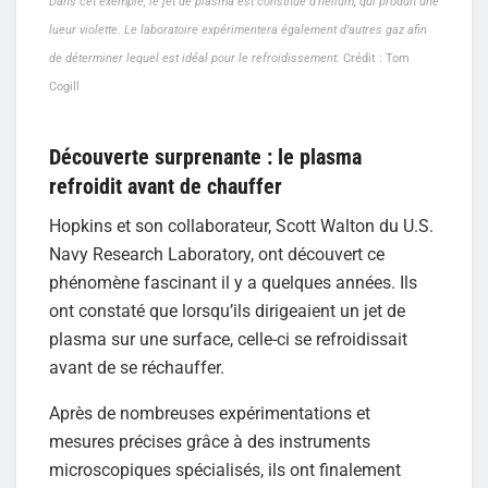
Dans cet exemple, le jet de plasma est constitué d’hélium, qui produit une
lueur violette. Le laboratoire expérimentera également d’autres gaz afin
de déterminer lequel est idéal pour le refroidissement.
Crédit : Tom
Cogill
Découverte surprenante : le plasma
refroidit avant de chauffer
Hopkins et son collaborateur, Scott Walton du U.S.
Navy Research Laboratory, ont découvert ce
phénomène fascinant il y a quelques années. Ils
ont constaté que lorsqu’ils dirigeaient un jet de
plasma sur une surface, celle-ci se refroidissait
avant de se réchauffer.
Après de nombreuses expérimentations et
mesures précises grâce à des instruments
microscopiques spécialisés, ils ont finalement