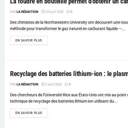
La foudre en bouteille permet d’obtenir un ca
PAR
LA RÉDACTION
24 avril 2026
0
Des chimistes de la Northwestern University ont découvert une nou
méthode pour transformer le gaz naturel en carburant liquide —...
DETAILS
EN SAVOIR PLUS
Recyclage des batteries lithium-ion : le plasm
PAR
LA RÉDACTION
2 avril 2026
0
Des chercheurs de l'Université Rice aux États-Unis ont mis au point
technique de recyclage des batteries lithium-ion utilisant du...
DETAILS
EN SAVOIR PLUS