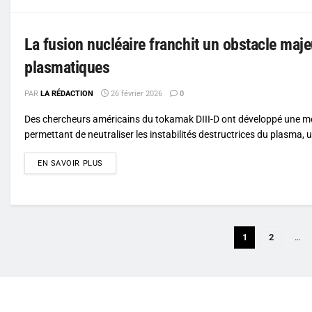
La fusion nucléaire franchit un obstacle majeu
plasmatiques
PAR
LA RÉDACTION
26 février 2026
0
Des chercheurs américains du tokamak DIII-D ont développé une 
permettant de neutraliser les instabilités destructrices du plasma, 
DETAILS
EN SAVOIR PLUS
1
2
…