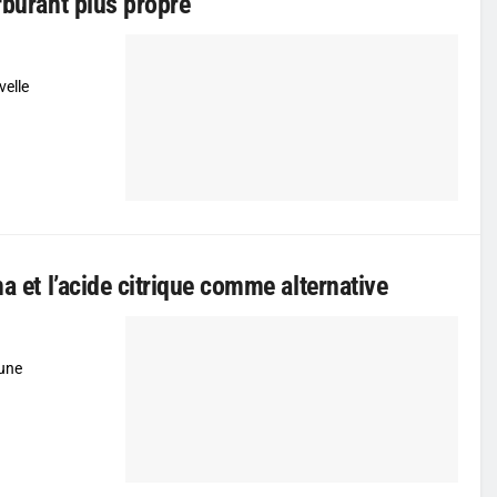
rburant plus propre
velle
a et l’acide citrique comme alternative
 une