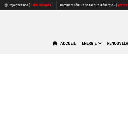
😮 Rejoignez nos [
6.000 abonnés
]
Comment réduire sa facture d'énergie ? [
gratuit
ACCUEIL
ENERGIE
RENOUVELA