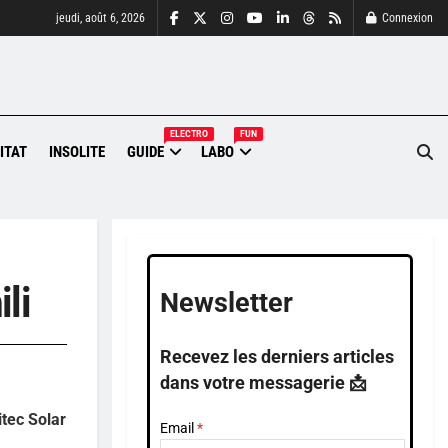
jeudi, août 6, 2026
Connexion
ELECTRO
FUN
ITAT
INSOLITE
GUIDE
LABO
ili
Newsletter
Recevez les derniers articles
dans votre messagerie 📩
itec Solar
Email