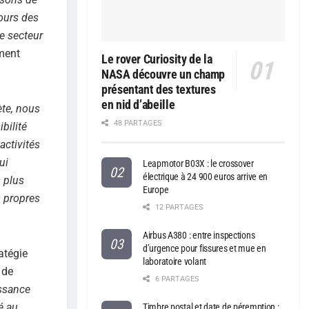
cours des
le secteur
ement
Le rover Curiosity de la
NASA découvre un champ
présentant des textures
en nid d’abeille
ète, nous
48 PARTAGES
bilité
activités
ui
Leapmotor B03X : le crossover
électrique à 24 900 euros arrive en
s plus
Europe
s propres
12 PARTAGES
Airbus A380 : entre inspections
d’urgence pour fissures et mue en
atégie
laboratoire volant
 de
6 PARTAGES
issance
é au
Timbre postal et date de péremption :