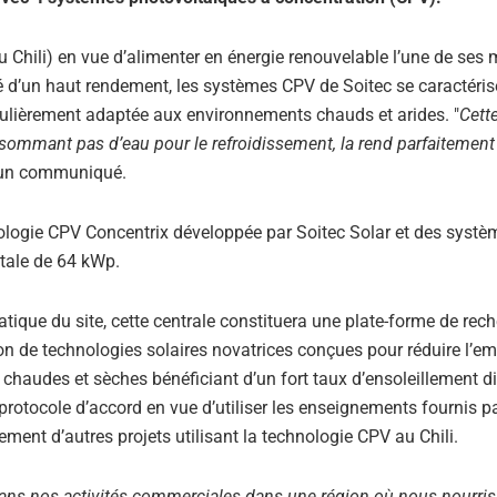
 du Chili) en vue d’alimenter en énergie renouvelable l’une de ses
té d’un haut rendement, les systèmes CPV de Soitec se caractéris
culièrement adaptée aux environnements chauds et arides. "
Cett
nsommant pas d’eau pour le refroidissement, la rend parfaitemen
s un communiqué.
nologie CPV Concentrix développée par Soitec Solar et des systè
otale de 64 kWp.
atique du site, cette centrale constituera une plate-forme de rech
on de technologies solaires novatrices conçues pour réduire l’em
 chaudes et sèches bénéficiant d’un fort taux d’ensoleillement di
rotocole d’accord en vue d’utiliser les enseignements fournis pa
ement d’autres projets utilisant la technologie CPV au Chili.
ans nos activités commerciales dans une région où nous nourri