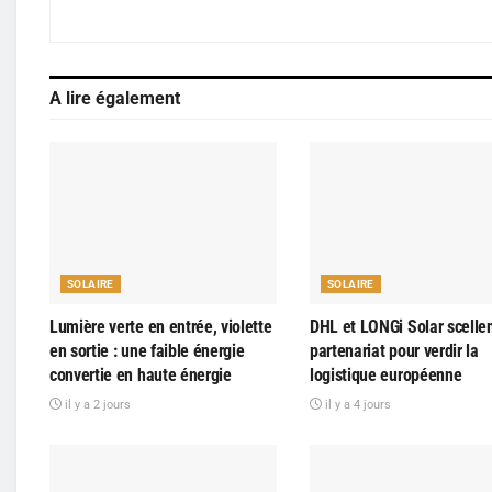
A lire également
SOLAIRE
SOLAIRE
Lumière verte en entrée, violette
DHL et LONGi Solar scelle
en sortie : une faible énergie
partenariat pour verdir la
convertie en haute énergie
logistique européenne
il y a 2 jours
il y a 4 jours