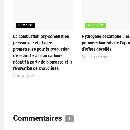
BIOMASSE
HYDROGÈNE
La combustion oxy-combustion
Hydrogène décarboné : les 
pressurisée et étagée
premiers lauréats de l’app
prometteuse pour la production
d’offres dévoilés
d’électricité à bilan carbone
il y a 1 semaine
négatif à partir de biomasse et la
rénovation de chaudières
il y a 7 jours
Commentaires
1