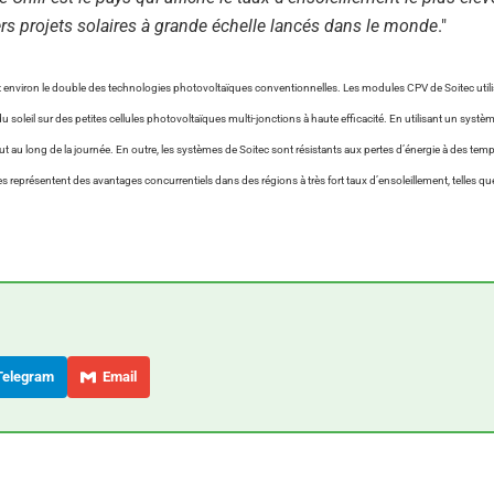
miers projets solaires à grande échelle lancés dans le monde
."
it environ le double des technologies photovoltaïques conventionnelles. Les modules CPV de Soitec util
u soleil sur des petites cellules photovoltaïques multi-jonctions à haute efficacité. En utilisant un systèm
 au long de la journée. En outre, les systèmes de Soitec sont résistants aux pertes d’énergie à des tem
 représentent des avantages concurrentiels dans des régions à très fort taux d’ensoleillement, telles qu
elegram
Email