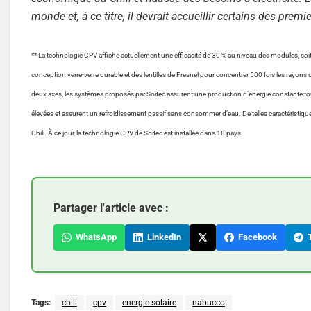
monde et, à ce titre, il devrait accueillir certains des pre
** La technologie CPV affiche actuellement une efficacité de 30 % au niveau des modules, so
conception verre-verre durable et des lentilles de Fresnel pour concentrer 500 fois les rayons d
deux axes, les systèmes proposés par Soitec assurent une production d’énergie constante tout
élevées et assurent un refroidissement passif sans consommer d’eau. De telles caractéristiques
Chili. À ce jour, la technologie CPV de Soitec est installée dans 18 pays.
Partager l'article avec :
WhatsApp
LinkedIn
Facebook
T
Tags:
chili
cpv
energie solaire
nabucco