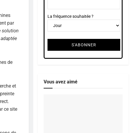
 mines
La fréquence souhaitée ?
ent par
e solution
t adaptée
mes de
Vous avez aimé
erche et
preinte
rect.
r ce site
ssons de