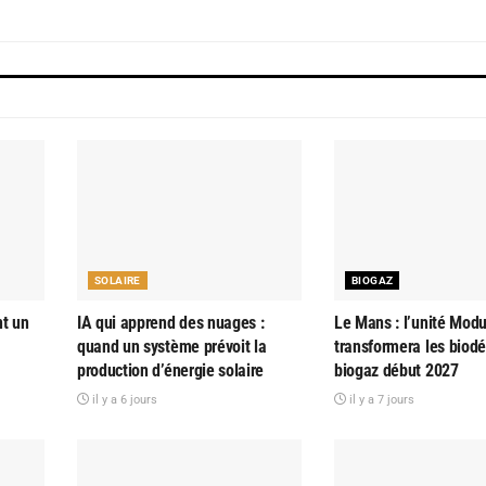
SOLAIRE
BIOGAZ
nt un
IA qui apprend des nuages :
Le Mans : l’unité Modu
quand un système prévoit la
transformera les biod
production d’énergie solaire
biogaz début 2027
il y a 6 jours
il y a 7 jours