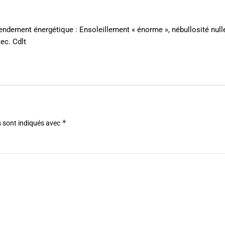
endement énergétique : Ensoleillement « énorme », nébullosité nulle
tec. Cdlt
*
 sont indiqués avec