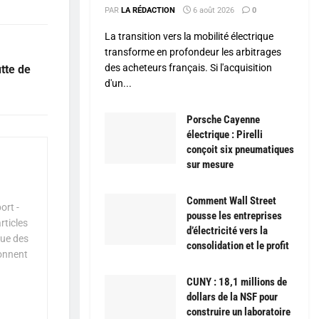
PAR
LA RÉDACTION
6 août 2026
0
La transition vers la mobilité électrique
transforme en profondeur les arbitrages
des acheteurs français. Si l'acquisition
tte de
d'un...
Porsche Cayenne
électrique : Pirelli
conçoit six pneumatiques
sur mesure
Comment Wall Street
ort -
pousse les entreprises
rticles
d’électricité vers la
que des
consolidation et le profit
çonnent
CUNY : 18,1 millions de
dollars de la NSF pour
construire un laboratoire