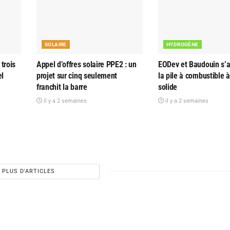
SOLAIRE
HYDROGÈNE
trois
Appel d’offres solaire PPE2 : un
EODev et Baudouin s’al
el
projet sur cinq seulement
la pile à combustible 
franchit la barre
solide
il y a 2 semaines
il y a 2 semaines
PLUS D'ARTICLES