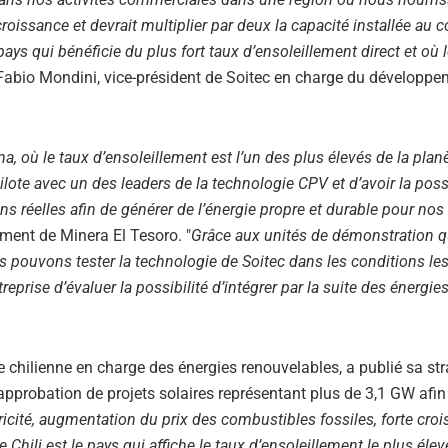
oissance et devrait multiplier par deux la capacité installée au 
ys qui bénéficie du plus fort taux d’ensoleillement direct et où 
 Fabio Mondini, vice-président de Soitec en charge du développ
, où le taux d’ensoleillement est l’un des plus élevés de la plan
lote avec un des leaders de la technologie CPV et d’avoir la possi
ns réelles afin de générer de l’énergie propre et durable pour nos 
ment de Minera El Tesoro. "
Grâce aux unités de démonstration q
s pouvons tester la technologie de Soitec dans les conditions le
reprise d’évaluer la possibilité d’intégrer par la suite des énergie
 chilienne en charge des énergies renouvelables, a publié sa str
pprobation de projets solaires représentant plus de 3,1 GW afin
ricité, augmentation du prix des combustibles fossiles, forte cro
Chili est le pays qui affiche le taux d’ensoleillement le plus élev