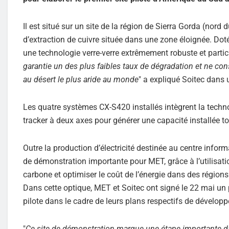
Il est situé sur un site de la région de Sierra Gorda (nord
d’extraction de cuivre située dans une zone éloignée. Do
une technologie verre-verre extrêmement robuste et parti
garantie un des plus faibles taux de dégradation et ne co
au désert le plus aride au monde
" a expliqué Soitec dan
Les quatre systèmes CX-S420 installés intègrent la tech
tracker à deux axes pour générer une capacité installée t
Outre la production d’électricité destinée au centre inform
de démonstration importante pour MET, grâce à l’utilisati
carbone et optimiser le coût de l’énergie dans des régions
Dans cette optique, MET et Soitec ont signé le 22 mai un p
pilote dans le cadre de leurs plans respectifs de développ
"
Ce site de démonstration marque une étape importante d