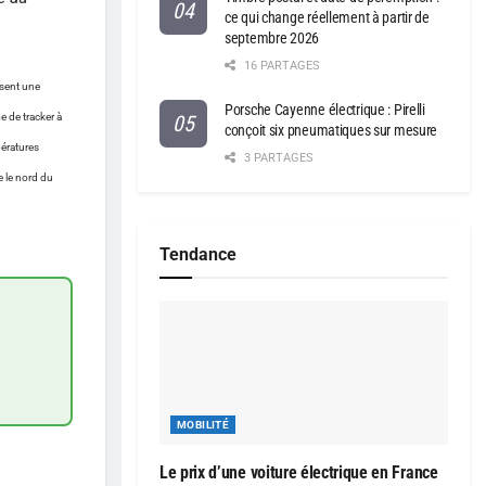
ce qui change réellement à partir de
septembre 2026
16 PARTAGES
isent une
Porsche Cayenne électrique : Pirelli
e de tracker à
conçoit six pneumatiques sur mesure
pératures
3 PARTAGES
e le nord du
Tendance
MOBILITÉ
Le prix d’une voiture électrique en France