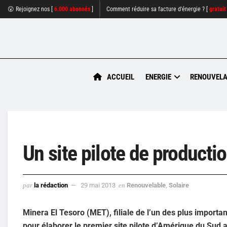
😮 Rejoignez nos [
6.000 abonnés
]
Comment réduire sa facture d'énergie ? [
gratuit
ACCUEIL
ENERGIE
RENOUVELA
Un site pilote de producti
par
la rédaction
29 mai 2013
en
Renouvelable
,
Solaire
Minera El Tesoro (MET), filiale de l’un des plus importan
pour élaborer le premier site pilote d’Amérique du Sud