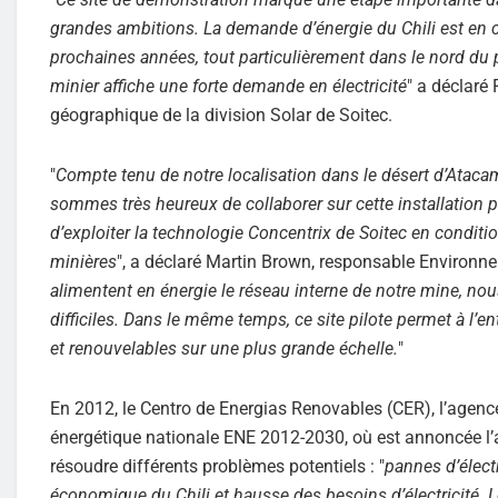
grandes ambitions. La demande d’énergie du Chili est en cr
prochaines années, tout particulièrement dans le nord du pa
minier affiche une forte demande en électricité
" a déclaré
géographique de la division Solar de Soitec.
"
Compte tenu de notre localisation dans le désert d’Atacama
sommes très heureux de collaborer sur cette installation pi
d’exploiter la technologie Concentrix de Soitec en conditio
minières
", a déclaré Martin Brown, responsable Environne
alimentent en énergie le réseau interne de notre mine, nou
difficiles. Dans le même temps, ce site pilote permet à l’ent
et renouvelables sur une plus grande échelle.
"
En 2012, le Centro de Energias Renovables (CER), l’agence
énergétique nationale ENE 2012-2030, où est annoncée l’a
résoudre différents problèmes potentiels : "
pannes d’élect
économique du Chili et hausse des besoins d’électricité. Le 