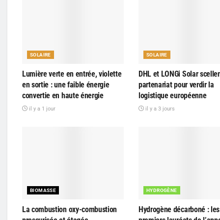
SOLAIRE
SOLAIRE
Lumière verte en entrée, violette
DHL et LONGi Solar scelle
en sortie : une faible énergie
partenariat pour verdir la
convertie en haute énergie
logistique européenne
il y a 1 jour
il y a 3 jours
BIOMASSE
HYDROGÈNE
La combustion oxy-combustion
Hydrogène décarboné : les 