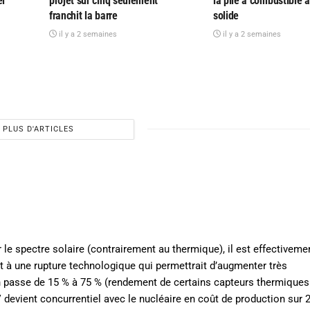
el
projet sur cinq seulement
la pile à combustible 
franchit la barre
solide
il y a 2 semaines
il y a 2 semaines
PLUS D'ARTICLES
r le spectre solaire (contrairement au thermique), il est effectiveme
t à une rupture technologique qui permettrait d’augmenter très
n passe de 15 % à 75 % (rendement de certains capteurs thermiques
V devient concurrentiel avec le nucléaire en coût de production sur 2