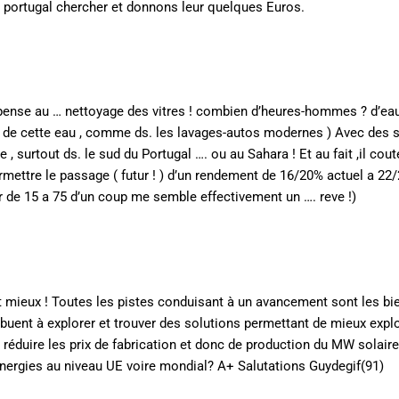
e portugal chercher et donnons leur quelques Euros.
 pense au … nettoyage des vitres ! combien d’heures-hommes ? d’eau
on de cette eau , comme ds. les lavages-autos modernes ) Avec des 
 , surtout ds. le sud du Portugal …. ou au Sahara ! Et au fait ,il co
mettre le passage ( futur ! ) d’un rendement de 16/20% actuel a 22/2
 de 15 a 75 d’un coup me semble effectivement un …. reve !)
t mieux ! Toutes les pistes conduisant à un avancement sont les bi
uent à explorer et trouver des solutions permettant de mieux explo
réduire les prix de fabrication et donc de production du MW solaire
synergies au niveau UE voire mondial? A+ Salutations Guydegif(91)