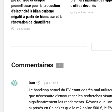
pressurisée et étagée
premiers lauréats de l’app
prometteuse pour la production
d’offres dévoilés
d’électricité à bilan carbone
il y a 1 semaine
négatif à partir de biomasse et la
rénovation de chaudières
il y a 6 jours
Commentaires
4
Dan
il y a 18 ans
Le handicap actuel du PV étant de très mal utilise
que nécessaire d’encourager les recherches visan
significativement les rendements. Rêvons que l’o
si prisés en Chine) et que le m2 coûte 500 €, le P