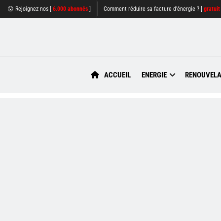
😮 Rejoignez nos [
6.000 abonnés
]
Comment réduire sa facture d'énergie ? [
gratuit
ACCUEIL
ENERGIE
RENOUVELA