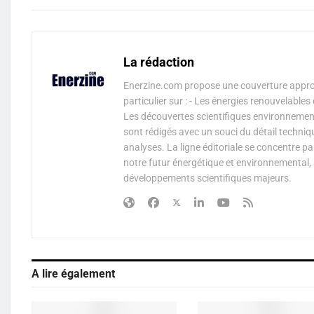
La rédaction
Enerzine.com propose une couverture approf
particulier sur : - Les énergies renouvelable
Les découvertes scientifiques environnementa
sont rédigés avec un souci du détail techniq
analyses. La ligne éditoriale se concentre p
notre futur énergétique et environnemental, 
développements scientifiques majeurs.
A lire également