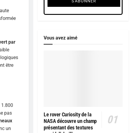
haute
nsformée
Vous avez aimé
vert par
aible
ologiques
nt être
e 1.800
se pas
Le rover Curiosity de la
nneaux
NASA découvre un champ
présentant des textures
onc un