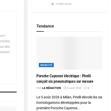
3 PARTAGES
Tendance
ort -
rticles
que des
çonnent
MOBILITÉ
Porsche Cayenne électrique : Pirelli
conçoit six pneumatiques sur mesure
PAR
LA RÉDACTION
6 août 2026
0
Le 5 août 2026 à Milan, Pirelli dévoile les six
homologations développées pour la
première Porsche Cayenne...