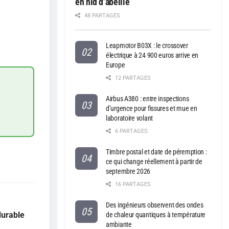
en nid d’abeille
48 PARTAGES
Leapmotor B03X : le crossover
électrique à 24 900 euros arrive en
Europe
12 PARTAGES
Airbus A380 : entre inspections
d’urgence pour fissures et mue en
laboratoire volant
6 PARTAGES
Timbre postal et date de péremption :
ce qui change réellement à partir de
septembre 2026
16 PARTAGES
Des ingénieurs observent des ondes
durable
de chaleur quantiques à température
ambiante