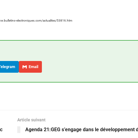
ww.bulletins-electroniques.com/actualites/53816.htm
elegram
Email
Article suivant
oc
Agenda 21:GEG s’engage dans le développement 