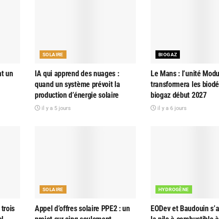
SOLAIRE
BIOGAZ
nt un
IA qui apprend des nuages :
Le Mans : l’unité Modu
quand un système prévoit la
transformera les biod
production d’énergie solaire
biogaz début 2027
il y a 5 jours
il y a 6 jours
SOLAIRE
HYDROGÈNE
trois
Appel d’offres solaire PPE2 : un
EODev et Baudouin s’al