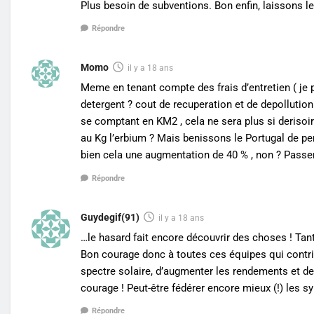
Plus besoin de subventions. Bon enfin, laissons l
Répondre
Momo
il y a 18 ans
Meme en tenant compte des frais d’entretien ( je
detergent ? cout de recuperation et de depolluti
se comptant en KM2 , cela ne sera plus si derisoire
au Kg l’erbium ? Mais benissons le Portugal de per
bien cela une augmentation de 40 % , non ? Passer
Répondre
Guydegif(91)
il y a 18 ans
…le hasard fait encore découvrir des choses ! Tan
Bon courage donc à toutes ces équipes qui contrib
spectre solaire, d’augmenter les rendements et de 
courage ! Peut-être fédérer encore mieux (!) les 
Répondre