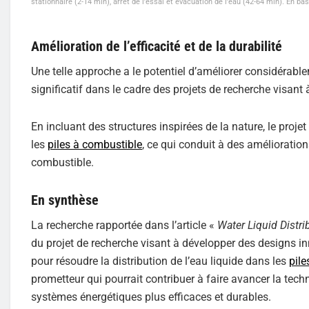
stationnaire (2-14 min), arrêt de l’essai et évacuation de l’eau (42-64 min). En ba
Amélioration de l’efficacité et de la durabilité
Une telle approche a le potentiel d’améliorer considérablem
significatif dans le cadre des projets de recherche visan
En incluant des structures inspirées de la nature, le proje
les
piles à combustible
, ce qui conduit à des améliorations
combustible.
En synthèse
La recherche rapportée dans l’article «
Water Liquid Distri
du projet de recherche visant à développer des designs in
pour résoudre la distribution de l’eau liquide dans les
pil
prometteur qui pourrait contribuer à faire avancer la techn
systèmes énergétiques plus efficaces et durables.