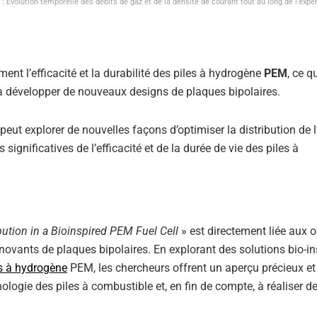
s : Évolution temporelle des débits de gaz et de la densité de courant tout au long de l’expé
ent l’efficacité et la durabilité des piles à hydrogène
PEM
, ce q
t à développer de nouveaux designs de plaques bipolaires.
t peut explorer de nouvelles façons d’optimiser la distribution de 
 significatives de l’efficacité et de la durée de vie des piles à
bution in a Bioinspired PEM Fuel Cell
» est directement liée aux o
novants de plaques bipolaires. En explorant des solutions bio-in
es à hydrogène
PEM, les chercheurs offrent un aperçu précieux et
ologie des piles à combustible et, en fin de compte, à réaliser d