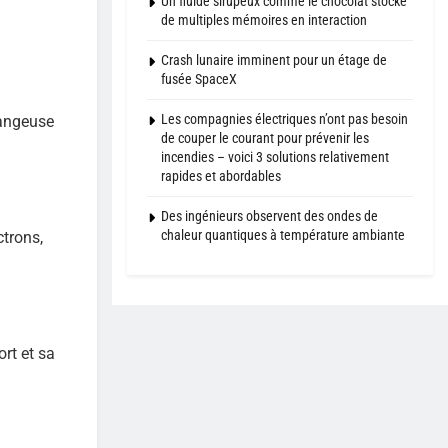
Un fluide sirupeux comme le chocolat stocke
de multiples mémoires en interaction
Crash lunaire imminent pour un étage de
fusée SpaceX
Les compagnies électriques n’ont pas besoin
hangeuse
de couper le courant pour prévenir les
incendies – voici 3 solutions relativement
rapides et abordables
Des ingénieurs observent des ondes de
chaleur quantiques à température ambiante
ctrons,
ort et sa