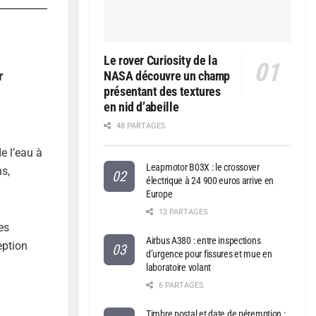
Le rover Curiosity de la
r
NASA découvre un champ
présentant des textures
en nid d’abeille
48 PARTAGES
e l’eau à
Leapmotor B03X : le crossover
ns,
électrique à 24 900 euros arrive en
Europe
12 PARTAGES
es
Airbus A380 : entre inspections
eption
d’urgence pour fissures et mue en
laboratoire volant
6 PARTAGES
Timbre postal et date de péremption :