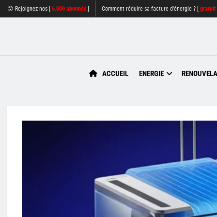
😮 Rejoignez nos [
6.000 abonnés
]
Comment réduire sa facture d'énergie ? [
gratuit
ACCUEIL
ENERGIE
RENOUVELA