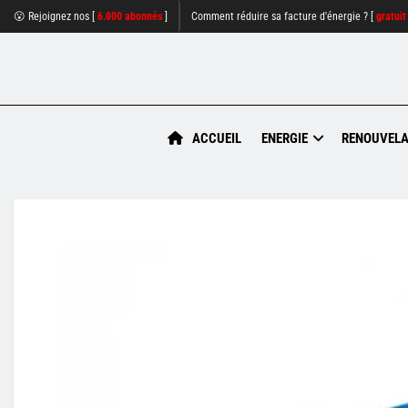
😮 Rejoignez nos [
6.000 abonnés
]
Comment réduire sa facture d'énergie ? [
gratuit
ACCUEIL
ENERGIE
RENOUVELA