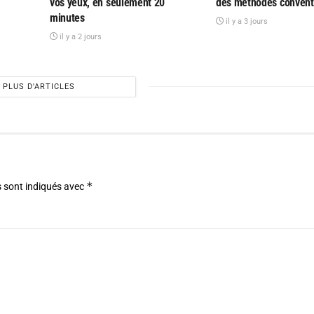
vos yeux, en seulement 20
des méthodes convent
minutes
il y a 3 jours
il y a 2 jours
PLUS D'ARTICLES
*
 sont indiqués avec