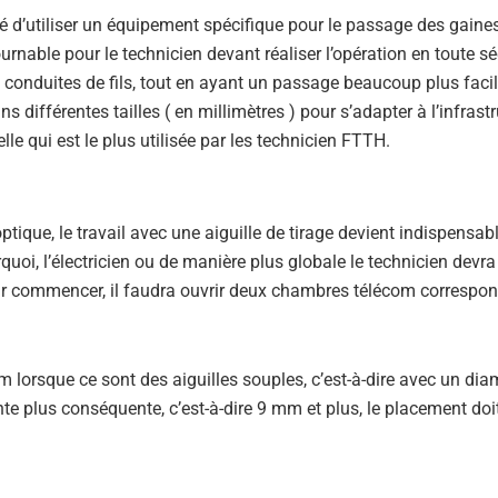
té d’utiliser un équipement spécifique pour le passage des gaine
rnable pour le technicien devant réaliser l’opération en toute sé
s conduites de fils, tout en ayant un passage beaucoup plus facil
ns différentes tailles ( en millimètres ) pour s’adapter à l’infrast
lle qui est le plus utilisée par les technicien FTTH.
ptique, le travail avec une aiguille de tirage devient indispensab
quoi, l’électricien ou de manière plus globale le technicien devr
ur commencer, il faudra ouvrir deux chambres télécom correspo
6 m lorsque ce sont des aiguilles souples, c’est-à-dire avec un dia
te plus conséquente, c’est-à-dire 9 mm et plus, le placement doit