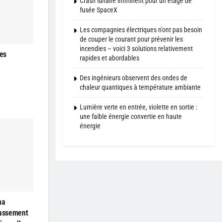
Crash lunaire imminent pour un étage de
fusée SpaceX
Les compagnies électriques n’ont pas besoin
de couper le courant pour prévenir les
incendies – voici 3 solutions relativement
les
rapides et abordables
Des ingénieurs observent des ondes de
chaleur quantiques à température ambiante
Lumière verte en entrée, violette en sortie :
une faible énergie convertie en haute
énergie
ma
passement