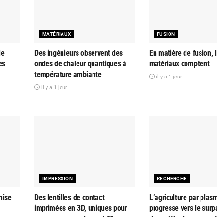
MATÉRIAUX
FUSION
le
Des ingénieurs observent des
En matière de fusion, 
es
ondes de chaleur quantiques à
matériaux comptent
température ambiante
il y a 1 jour
il y a 1 jour
IMPRESSION
RECHERCHE
nise
Des lentilles de contact
L’agriculture par plas
imprimées en 3D, uniques pour
progresse vers le sur