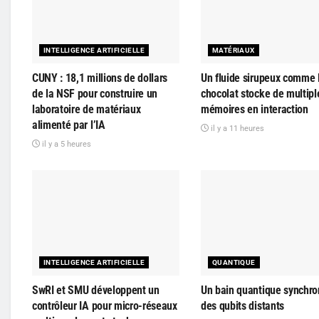
INTELLIGENCE ARTIFICIELLE
MATÉRIAUX
CUNY : 18,1 millions de dollars
Un fluide sirupeux comme 
de la NSF pour construire un
chocolat stocke de multipl
laboratoire de matériaux
mémoires en interaction
alimenté par l’IA
il y a 11 heures
il y a 5 heures
INTELLIGENCE ARTIFICIELLE
QUANTIQUE
SwRI et SMU développent un
Un bain quantique synchro
contrôleur IA pour micro-réseaux
des qubits distants