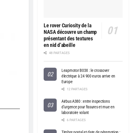
Le rover Curiosity de la
NASA découvre un champ
présentant des textures
en nid d’abeille
48 PARTAGES
Leapmotor B03X : le crossover
électrique à 24 900 euros arrive en
Europe
12 PARTAGES
Airbus A380 : entre inspections
d’urgence pour fissures et mue en
laboratoire volant
6 PARTAGES
Timbre postal et date de péremption :