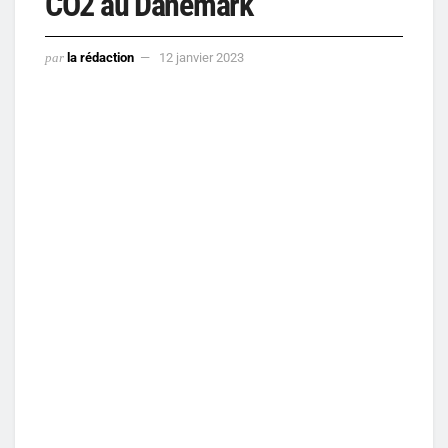
CO2 au Danemark
par
la rédaction
12 janvier 2023