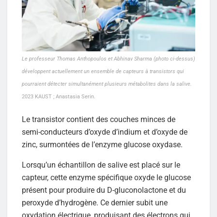
Le professeur Thomas Anthopoulos et Abhinav Sharma (photo ci-dessus)
développent actuellement un ensemble de capteurs à transistors qui
pourraient détecter simultanément plusieurs métabolites dans la salive.
2023 KAUST ; Anastasia Serin.
Le transistor contient des couches minces de
semi-conducteurs d’oxyde d’indium et d’oxyde de
zinc, surmontées de l’enzyme glucose oxydase.
Lorsqu’un échantillon de salive est placé sur le
capteur, cette enzyme spécifique oxyde le glucose
présent pour produire du D-gluconolactone et du
peroxyde d’hydrogène. Ce dernier subit une
oxydation électrique, produisant des électrons qui