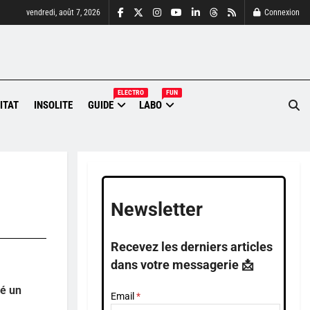
vendredi, août 7, 2026
Connexion
ELECTRO
FUN
ITAT
INSOLITE
GUIDE
LABO
Newsletter
Recevez les derniers articles
dans votre messagerie 📩
né un
Email