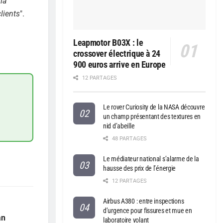
la
lients
".
Leapmotor B03X : le
crossover électrique à 24
900 euros arrive en Europe
12 PARTAGES
Le rover Curiosity de la NASA découvre
un champ présentant des textures en
nid d’abeille
48 PARTAGES
Le médiateur national s’alarme de la
hausse des prix de l’énergie
12 PARTAGES
Airbus A380 : entre inspections
d’urgence pour fissures et mue en
an
laboratoire volant