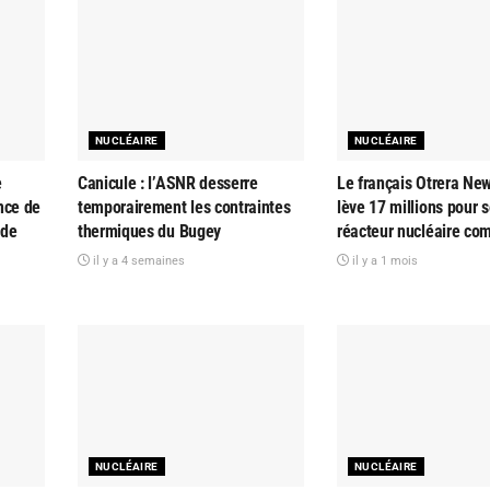
NUCLÉAIRE
NUCLÉAIRE
e
Canicule : l’ASNR desserre
Le français Otrera Ne
nce de
temporairement les contraintes
lève 17 millions pour 
 de
thermiques du Bugey
réacteur nucléaire co
il y a 4 semaines
il y a 1 mois
NUCLÉAIRE
NUCLÉAIRE