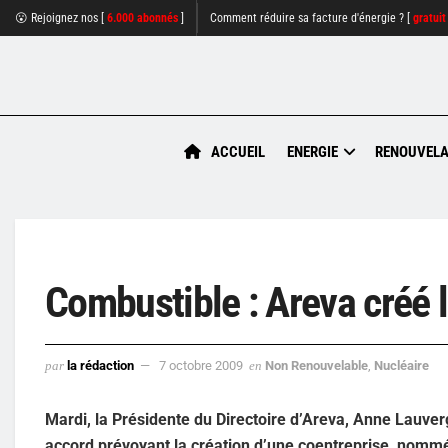
😮 Rejoignez nos [
6.000 abonnés
]
Comment réduire sa facture d'énergie ? [
gratuit
ACCUEIL
ENERGIE
RENOUVELA
Combustible : Areva créé 
par
la rédaction
7 octobre 2009
en
Non Renouvelable
,
Nucléaire
Mardi, la Présidente du Directoire d’Areva, Anne Lauve
accord prévoyant la création d’une coentreprise, nomm