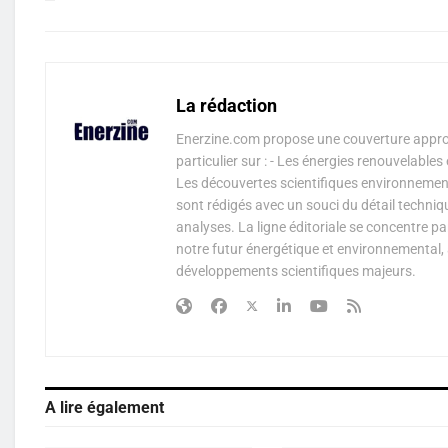
La rédaction
Enerzine.com propose une couverture approf
particulier sur : - Les énergies renouvelable
Les découvertes scientifiques environnementa
sont rédigés avec un souci du détail techniq
analyses. La ligne éditoriale se concentre p
notre futur énergétique et environnemental, 
développements scientifiques majeurs.
A lire également