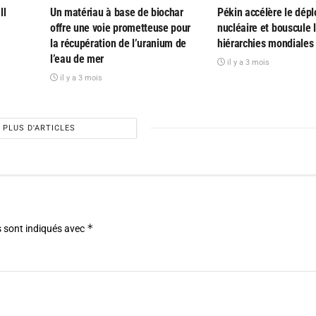
ll
Un matériau à base de biochar
Pékin accélère le dép
offre une voie prometteuse pour
nucléaire et bouscule 
la récupération de l’uranium de
hiérarchies mondiales
l’eau de mer
il y a 3 mois
il y a 3 mois
PLUS D'ARTICLES
*
 sont indiqués avec