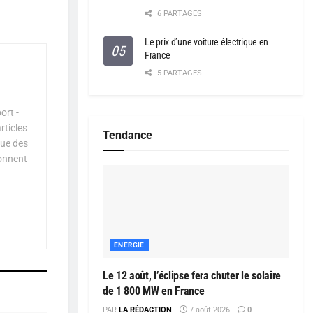
6 PARTAGES
Le prix d’une voiture électrique en
France
5 PARTAGES
ort -
rticles
Tendance
que des
çonnent
ENERGIE
Le 12 août, l’éclipse fera chuter le solaire
de 1 800 MW en France
PAR
LA RÉDACTION
7 août 2026
0