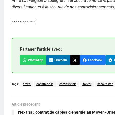
Anne Lauvergeon a souligné : "
Cet accord renforce le part
diversification et à la sécurité de nos approvisionnement
[Credit image / Areva]
Partager l'article avec :
WhatsApp
LinkedIn
Facebook
T
Tags:
areva
coentreprise
combustible
ifastar
kazakhstan
Article précédent
Nexans : contrat de câbles d’énergie au Moyen-Orie