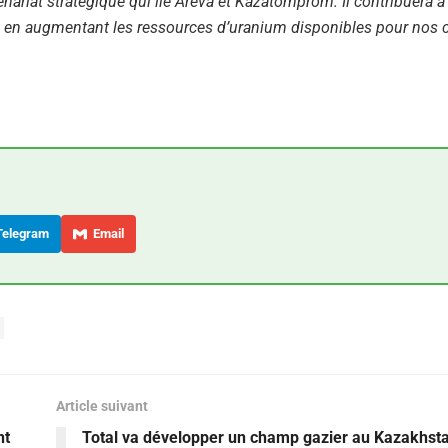
enariat stratégique qui lie Areva et Kazatomprom. Il contribuera à 
s, en augmentant les ressources d’uranium disponibles pour nos c
elegram
Email
Article suivant
nt
Total va développer un champ gazier au Kazakhst