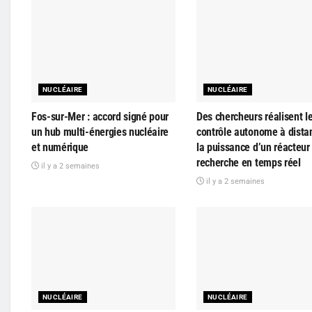
NUCLÉAIRE
NUCLÉAIRE
Fos-sur-Mer : accord signé pour
Des chercheurs réalisent l
un hub multi-énergies nucléaire
contrôle autonome à dista
et numérique
la puissance d’un réacteur
recherche en temps réel
il y a 2 semaines
il y a 2 semaines
NUCLÉAIRE
NUCLÉAIRE