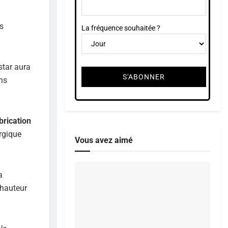
as
La fréquence souhaitée ?
star aura
ens
brication
urgique
Vous avez aimé
a
 hauteur