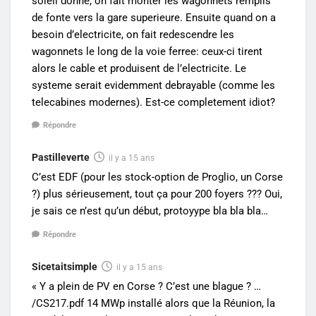
soleil donne, on fait monter les wagonnets remplis
de fonte vers la gare superieure. Ensuite quand on a
besoin d’electricite, on fait redescendre les
wagonnets le long de la voie ferree: ceux-ci tirent
alors le cable et produisent de l’electricite. Le
systeme serait evidemment debrayable (comme les
telecabines modernes). Est-ce completement idiot?
Répondre
Pastilleverte
il y a 15 ans
C’est EDF (pour les stock-option de Proglio, un Corse
?) plus sérieusement, tout ça pour 200 foyers ??? Oui,
je sais ce n’est qu’un début, protoyype bla bla bla…
Répondre
Sicetaitsimple
il y a 15 ans
« Y a plein de PV en Corse ? C’est une blague ? …
/CS217.pdf 14 MWp installé alors que la Réunion, la