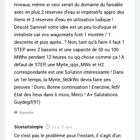
niveaux, même si ceci serait du domaine du faisable
avec en plus 2 réserves d’eau si impératifs appro des
iliens et 2 réserves d’eau en utilisation ludique !
Désolé Samivel votre idée est un peu loufoque et
irréaliste car vos wagonnets font 1 montée / 1
descente et puis après…? Non, tant qu’à faire il faut 1
STEP avec 2 bassins et une capacité de 50 ou 100
MWhs pendant 12 heures ou qq chose comme ça ! A
défaut de STEP, une Myrte_qqs_MWc et H2
correspondante est une Solution intéressante ! Dans
un 1er temps, la Myrte_560kWc devra faire ses
preuves ! Donc, Bonne continuation ! Enerzine, RdV
Etat des lieux dans 6 mois, Merci ! A+ Salutations
Guydegif(91)
Répondre
Sicetaitsimple
il y a 15 ans
Ce n’est pas le problème pour l’instant, il s’agit d’un