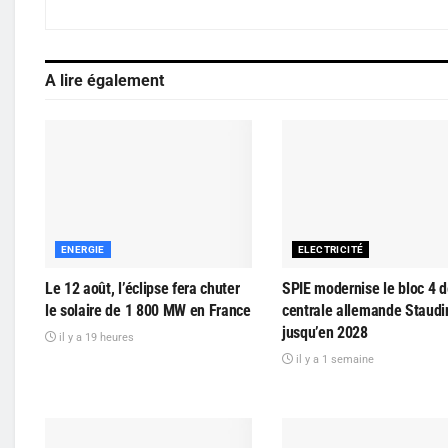
A lire également
ENERGIE
ELECTRICITÉ
Le 12 août, l’éclipse fera chuter
SPIE modernise le bloc 4 d
le solaire de 1 800 MW en France
centrale allemande Staudi
jusqu’en 2028
il y a 19 heures
il y a 1 semaine