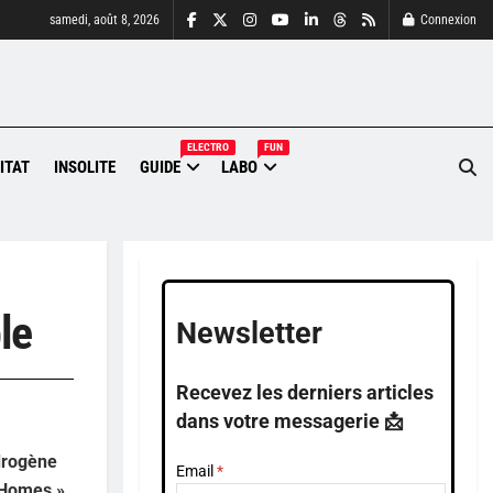
samedi, août 8, 2026
Connexion
ELECTRO
FUN
ITAT
INSOLITE
GUIDE
LABO
le
Newsletter
Recevez les derniers articles
dans votre messagerie 📩
drogène
Email
y Homes »