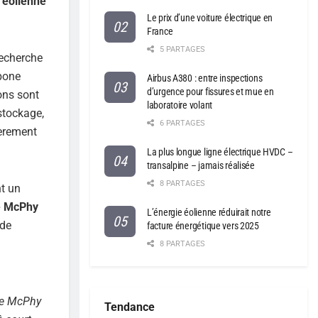
u éolienne
Le prix d’une voiture électrique en
France
5 PARTAGES
recherche
bone
Airbus A380 : entre inspections
d’urgence pour fissures et mue en
ons sont
laboratoire volant
stockage,
6 PARTAGES
ièrement
La plus longue ligne électrique HVDC –
transalpine – jamais réalisée
8 PARTAGES
nt un
e McPhy
L’énergie éolienne réduirait notre
de
facture énergétique vers 2025
8 PARTAGES
 de McPhy
Tendance