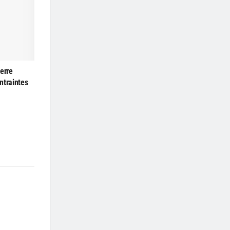
erre
ntraintes