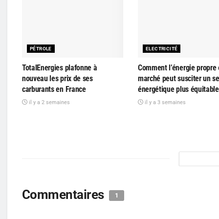
PÉTROLE
ELECTRICITÉ
TotalEnergies plafonne à
Comment l’énergie propre 
nouveau les prix de ses
marché peut susciter un s
carburants en France
énergétique plus équitable
il y a 2 semaines
il y a 3 semaines
Commentaires
1