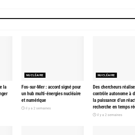
NUCLÉAIRE
NUCLÉAIRE
e la
Fos-sur-Mer : accord signé pour
Des chercheurs réalise
nger
un hub multi-énergies nucléaire
contrôle autonome à d
et numérique
la puissance d’un réac
recherche en temps ré
il y a 2 semaines
il y a 2 semaines