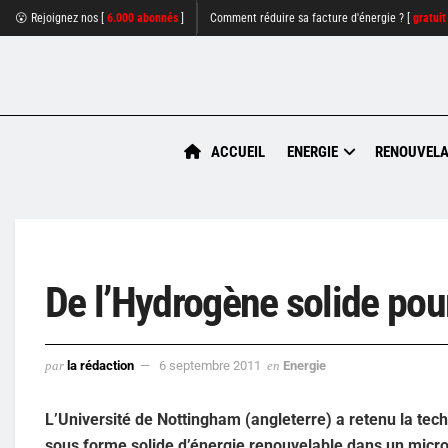
😮 Rejoignez nos [
6.000 abonnés
]
Comment réduire sa facture d'énergie ? [
gratuit
ACCUEIL
ENERGIE
RENOUVELA
De l’Hydrogène solide pour
par
la rédaction
6 septembre 2011
en
Energie
L’Université de Nottingham (angleterre) a retenu la t
sous forme solide d’énergie renouvelable dans un micro