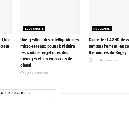
ELECTRICITÉ
NUCLÉAIRE
et bon
Une gestion plus intelligente des
Canicule : l’ASNR dess
ecteur
micro-réseaux pourrait réduire
temporairement les co
les coûts énergétiques des
thermiques du Bugey
ménages et les émissions de
il y a 4 semaines
diesel
il y a 3 semaines
PLUS D'ARTICLES