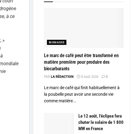
à court
hydrogène
se, à ce
r
, »
BIOMASSE
s
Le marc de café peut être transformé en
 à
matière première pour produire des
 mondiale
biocarburants
mie
PAR
LA RÉDACTION
8 août 2026
0
Le marc de café qui finit habituellement à
la poubelle peut avoir une seconde vie
comme matière...
Le 12 août, l’éclipse fera
chuter le solaire de 1 800
MW en France