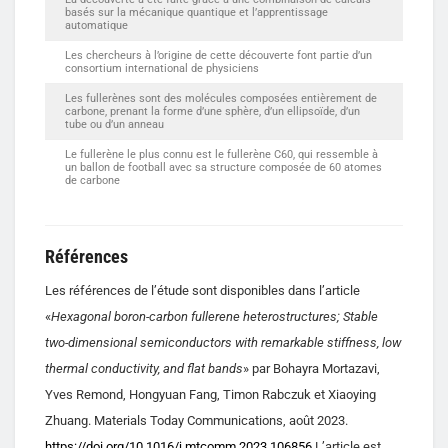
basés sur la mécanique quantique et l’apprentissage
automatique
Les chercheurs à l’origine de cette découverte font partie d’un
consortium international de physiciens
Les fullerènes sont des molécules composées entièrement de
carbone, prenant la forme d’une sphère, d’un ellipsoïde, d’un
tube ou d’un anneau
Le fullerène le plus connu est le fullerène C60, qui ressemble à
un ballon de football avec sa structure composée de 60 atomes
de carbone
Références
Les références de l’étude sont disponibles dans l’article
«
Hexagonal boron-carbon fullerene heterostructures; Stable
two-dimensional semiconductors with remarkable stiffness, low
thermal conductivity, and flat bands
» par Bohayra Mortazavi,
Yves Remond, Hongyuan Fang, Timon Rabczuk et Xiaoying
Zhuang. Materials Today Communications, août 2023.
https://doi.org/10.1016/j.mtcomm.2023.106856
L’article est