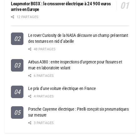
Leapmotor B03X : le crossover électrique à 24 900 euros
arrive en Europe
12 PARTAGES
Le rover Curiosity de la NASA découvre un champ présentant
des textures en nid d’abeille
48 PARTAGES
Airbus A380 : entre inspections d’urgence pour fissures et
mue en laboratoire volant
6 PARTAGES
Le prix d’une voiture électrique en France
4 PARTAGES
Porsche Cayenne électrique : Pirelli conçoit six pneumatiques
sur mesure
3 PARTAGES