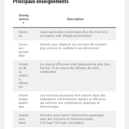
Principaux enseignements
Enseig
nemen
Description
t
Excito
Quasi-particules constituées d’un électron lié à
ns
un espace vide chargé positivement.
Struct
Utilisée pour déplacer les excitons de manière
ure
plus précise et confinée à une dimension.
pyrami
dale
Violati
La relation d’Einstein était dépassée de plus d’un
on de
facteur 10 en raison des défauts du semi-
la
conducteur.
relatio
n
d’Einst
ein
Inform
Les excitons pourraient être utilisés dans des
atique
ordinateurs extrêmement rapides et efficaces
quanti
qui utilisent une combinaison d’optique et
que
d’excitonique.
Impuls
Utilisées pour traiter l’information quantique
ions
avec des excitons en femtosecondes
laser
(10<sup>-15</sup> secondes).