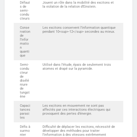
Défaut
Jouent un rôle dans la mobilité des excitons et
s de
la violation de la relation d’Einstein.
semi-
condu
cteurs
Conse
Les excitons conservent l’information quantique
rvation
pendant 10<sup>-12</sup> secondes au mieux.
de
l’infor
matio
n
quanti
que
Semi-
Utilisé dans l’étude, épais de seulement trois
condu
atomes et drapé sur la pyramide.
cteur
de
disélé
niure
de
tungst
ène
Capaci
Les excitons en mouvement ne sont pas
tances
affectés par ces interactions électriques qui
parasi
provoquent des pertes d’énergie.
tes
Défis à
Difficulté de déplacer les excitons, nécessité de
surmo
développer des méthodes pour traiter
nter
l’information à des vitesses extrêmement