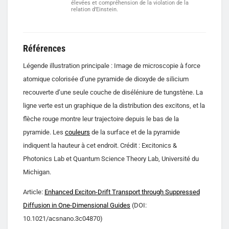
élevées et compréhension de la violation de la
relation d’Einstein.
Références
Légende illustration principale : Image de microscopie à force
atomique colorisée d’une pyramide de dioxyde de silicium
recouverte d’une seule couche de diséléniure de tungstène. La
ligne verte est un graphique de la distribution des excitons, et la
flèche rouge montre leur trajectoire depuis le bas de la
pyramide. Les
couleurs
de la surface et de la pyramide
indiquent la hauteur à cet endroit. Crédit : Excitonics &
Photonics Lab et Quantum Science Theory Lab, Université du
Michigan.
Article:
Enhanced Exciton-Drift Transport through Suppressed
Diffusion in One-Dimensional Guides
(DOI:
10.1021/acsnano.3c04870)