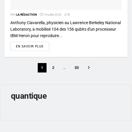
PAR
LA RÉDACTION
14 juillet 2026
0
Anthony Ciavarella, physicien au Lawrence Berkeley National
Laboratory, a mobilisé 104 des 156 qubits d'un processeur
IBM Heron pour reproduire...
DETAILS
EN SAVOIR PLUS
1
2
…
33
quantique