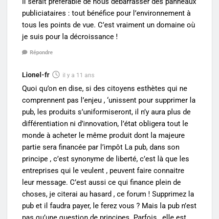
Il serait préférable de nous débarrasser des panneaux
publiciataires : tout bénéfice pour l’environnement à
tous les points de vue. C’est vraiment un domaine où
je suis pour la décroissance !
Répondre
Lionel-fr
il y a 11 ans
Quoi qu’on en dise, si des citoyens esthètes qui ne
comprennent pas l’enjeu , ‘unissent pour supprimer la
pub, les produits s’uniformiseront, il n’y aura plus de
différentiation ni d’innovation, l’état obligera tout le
monde à acheter le même produit dont la majeure
partie sera financée par l’impôt La pub, dans son
principe , c’est synonyme de liberté, c’est là que les
entreprises qui le veulent , peuvent faire connaitre
leur message. C’est aussi ce qui finance plein de
choses, je citerai au hasard , ce forum ! Supprimez la
pub et il faudra payer, le ferez vous ? Mais la pub n’est
pas qu’une question de principes. Parfois , elle est