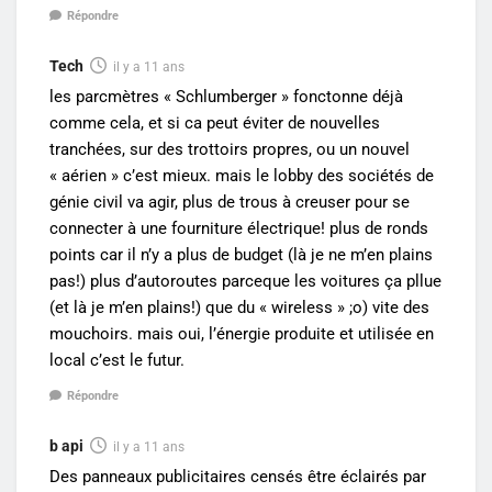
Répondre
Tech
il y a 11 ans
les parcmètres « Schlumberger » fonctonne déjà
comme cela, et si ca peut éviter de nouvelles
tranchées, sur des trottoirs propres, ou un nouvel
« aérien » c’est mieux. mais le lobby des sociétés de
génie civil va agir, plus de trous à creuser pour se
connecter à une fourniture électrique! plus de ronds
points car il n’y a plus de budget (là je ne m’en plains
pas!) plus d’autoroutes parceque les voitures ça pllue
(et là je m’en plains!) que du « wireless » ;o) vite des
mouchoirs. mais oui, l’énergie produite et utilisée en
local c’est le futur.
Répondre
b api
il y a 11 ans
Des panneaux publicitaires censés être éclairés par