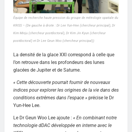
Équipe de recherche haute pression du groupe de métrologie spatiale du
KRISS – (De gauche à droite : Dr Lee Yun-Hee (chercheur principal), Dr
Kim Minju (chercheur postdoctoral), Dr Kim Jin Kyun (chercheur
postdoctoral) et Dr Lee Geun Woo (chercheur principal))
La densité de la glace XXI correspond à celle que
l’on retrouve dans les profondeurs des lunes
glacées de Jupiter et de Saturne.
« Cette découverte pourrait fournir de nouveaux
indices pour explorer les origines de la vie dans des
conditions extrêmes dans l’espace »
précise le Dr
Yun-Hee Lee.
Le Dr Geun Woo Lee ajoute :
« En combinant notre
technologie dDAC développée en interne avec le