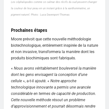
Les céphalopodes comme ce calmar des récifs du sud peuvent changer
la couleur de leur peau en un instant grâce à la xanthommatine, un
pigment naturel.
Photo : Luca Davenport-Thomas
Prochaines étapes
Moore prévoit que cette nouvelle méthodologie
biotechnologique, entièrement inspirée de la nature
et non invasive, transformera la manière dont les
produits biochimiques sont fabriqués.
«
Nous avons véritablement bouleversé la manière
dont les gens envisagent la conception d’une
cellule
», a-t-il ajouté. «
Notre approche
technologique innovante a permis une avancée
considérable en termes de capacité de production.
Cette nouvelle méthode résout un problème
d’approvisionnement et pourrait désormais rendre