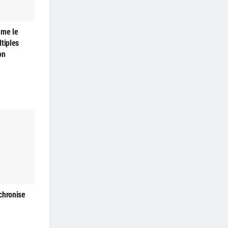
mme le
tiples
on
chronise