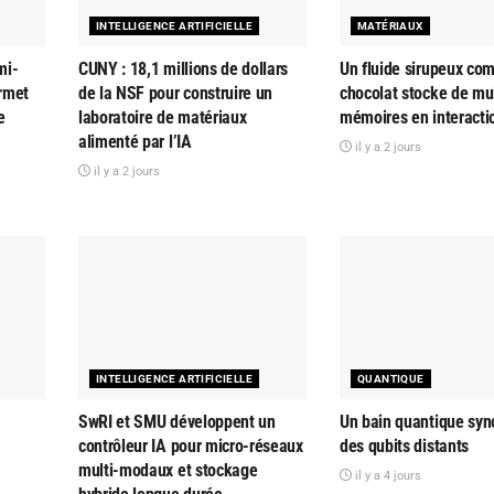
INTELLIGENCE ARTIFICIELLE
MATÉRIAUX
mi-
CUNY : 18,1 millions de dollars
Un fluide sirupeux co
rmet
de la NSF pour construire un
chocolat stocke de mul
e
laboratoire de matériaux
mémoires en interacti
alimenté par l’IA
il y a 2 jours
il y a 2 jours
INTELLIGENCE ARTIFICIELLE
QUANTIQUE
SwRI et SMU développent un
Un bain quantique syn
contrôleur IA pour micro-réseaux
des qubits distants
multi-modaux et stockage
il y a 4 jours