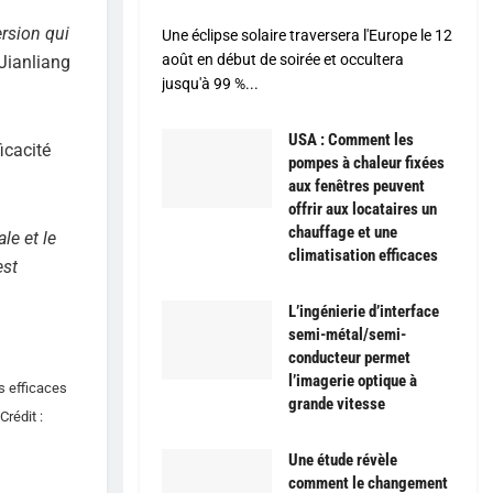
rsion qui
Une éclipse solaire traversera l'Europe le 12
août en début de soirée et occultera
 Jianliang
jusqu'à 99 %...
USA : Comment les
icacité
pompes à chaleur fixées
aux fenêtres peuvent
offrir aux locataires un
chauffage et une
le et le
climatisation efficaces
est
L’ingénierie d’interface
semi-métal/semi-
conducteur permet
l’imagerie optique à
s efficaces
grande vitesse
rédit :
Une étude révèle
comment le changement