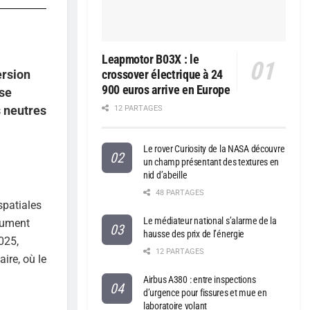
Leapmotor B03X : le
ersion
crossover électrique à 24
900 euros arrive en Europe
sse
s neutres
12 PARTAGES
Le rover Curiosity de la NASA découvre
un champ présentant des textures en
nid d’abeille
48 PARTAGES
spatiales
Le médiateur national s’alarme de la
trument
hausse des prix de l’énergie
025,
12 PARTAGES
ire, où le
Airbus A380 : entre inspections
d’urgence pour fissures et mue en
laboratoire volant