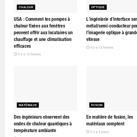
CHALEUR
OPTIQUE
USA : Comment les pompes à
L’ingénierie d’interface se
chaleur fixées aux fenêtres
métal/semi-conducteur pe
peuvent offrir aux locataires un
l’imagerie optique à grand
chauffage et une climatisation
vitesse
efficaces
il y a 13 heures
il y a 12 heures
MATÉRIAUX
FUSION
Des ingénieurs observent des
En matière de fusion, les
ondes de chaleur quantiques à
matériaux comptent
température ambiante
il y a 3 jours