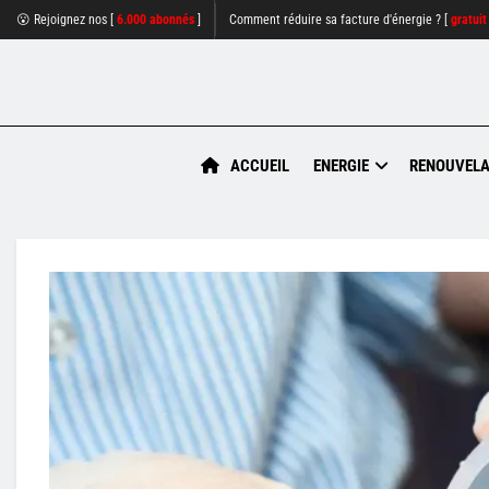
😮 Rejoignez nos [
6.000 abonnés
]
Comment réduire sa facture d'énergie ? [
gratuit
ACCUEIL
ENERGIE
RENOUVELA