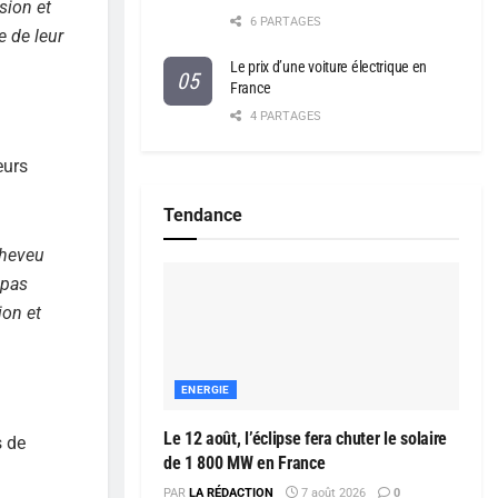
sion et
6 PARTAGES
e de leur
Le prix d’une voiture électrique en
France
4 PARTAGES
eurs
Tendance
cheveu
 pas
ion et
ENERGIE
Le 12 août, l’éclipse fera chuter le solaire
s de
de 1 800 MW en France
PAR
LA RÉDACTION
7 août 2026
0