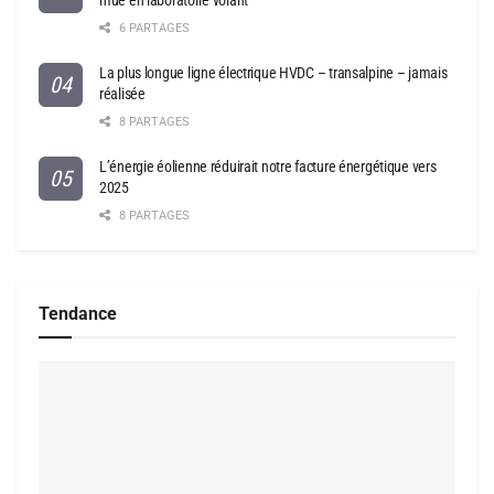
mue en laboratoire volant
6 PARTAGES
La plus longue ligne électrique HVDC – transalpine – jamais
réalisée
8 PARTAGES
L’énergie éolienne réduirait notre facture énergétique vers
2025
8 PARTAGES
Tendance