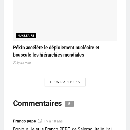
NUCLÉAIRE
Pékin accélère le déploiement nucléaire et
bouscule les hiérarchies mondiales
il y a 3 mois
PLUS D'ARTICLES
Commentaires
5
Franco pepe
il y a 18 ans
Bonjour, Je suis Franco PEPE, de Salerno, Italie,J’ai