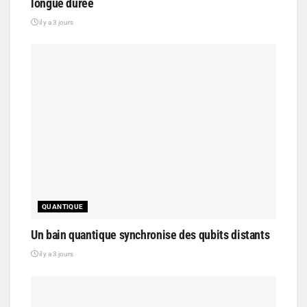
longue durée
il y a 3 jours
QUANTIQUE
Un bain quantique synchronise des qubits distants
il y a 3 jours