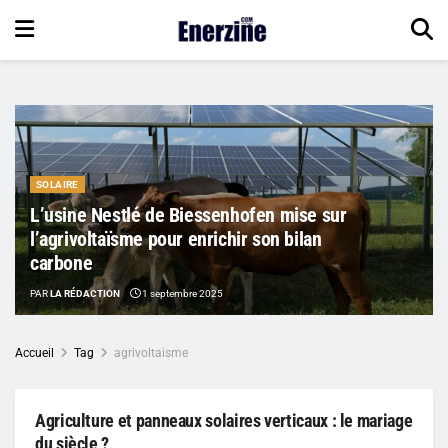
SOLAIRE
L’usine Nestlé de Biessenhofen mise sur
l’agrivoltaïsme pour enrichir son bilan
carbone
PAR
LA RÉDACTION
1 septembre 2025
Accueil
Tag
agrivoltaisme
Agriculture et panneaux solaires verticaux : le mariage
du siècle ?