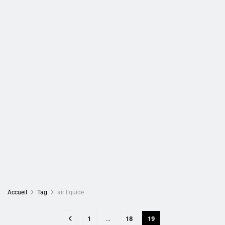
Accueil
Tag
air liquide
1
…
18
19