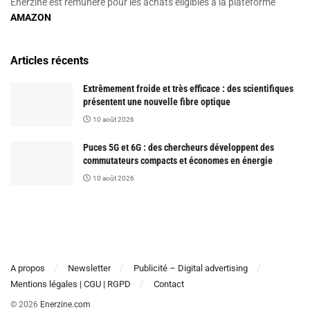
Enerzine est rémunéré pour les achats éligibles à la plateforme
AMAZON
Articles récents
Extrêmement froide et très efficace : des scientifiques
présentent une nouvelle fibre optique
10 août 2026
Puces 5G et 6G : des chercheurs développent des
commutateurs compacts et économes en énergie
10 août 2026
A propos
Newsletter
Publicité – Digital advertising
Mentions légales | CGU | RGPD
Contact
© 2026
Enerzine.com