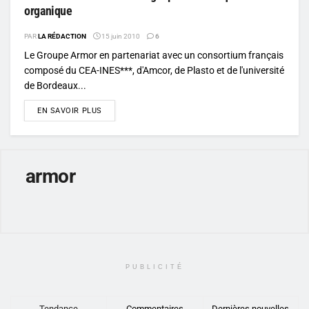
organique
PAR
LA RÉDACTION
15 juin 2010
6
Le Groupe Armor en partenariat avec un consortium français
composé du CEA-INES***, d'Amcor, de Plasto et de l'université
de Bordeaux...
DETAILS
EN SAVOIR PLUS
armor
PUBLICITÉ
Tendance
Commentaires
Dernières nouvelles