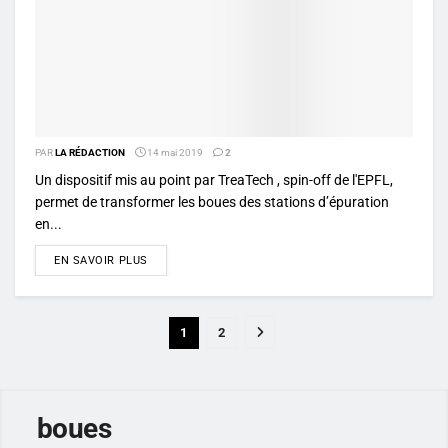
PAR
LA RÉDACTION
14 mai 2019
2
Un dispositif mis au point par TreaTech , spin-off de l'EPFL,
permet de transformer les boues des stations d’épuration
en...
DETAILS
EN SAVOIR PLUS
1
2
boues