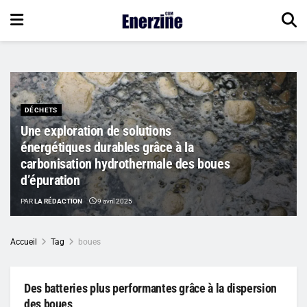
DÉCHETS
Une exploration de solutions
énergétiques durables grâce à la
carbonisation hydrothermale des boues
d’épuration
PAR
LA RÉDACTION
9 avril 2025
Accueil
Tag
boues
Des batteries plus performantes grâce à la dispersion
des boues