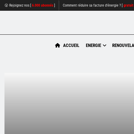
😮 Rejoignez nos [
6.000 abonnés
]
Comment réduire sa facture d'énergie ? [
gratuit
ACCUEIL
ENERGIE
RENOUVELA