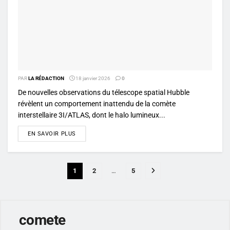
PAR
LA RÉDACTION
18 janvier 2026
0
De nouvelles observations du télescope spatial Hubble
révèlent un comportement inattendu de la comète
interstellaire 3I/ATLAS, dont le halo lumineux...
DETAILS
EN SAVOIR PLUS
1
2
…
5
comete